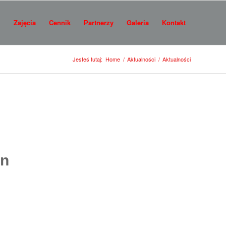
i
Zajęcia
Cennik
Partnerzy
Galeria
Kontakt
Jesteś tutaj:
Home
/
Aktualności
/
Aktualności
un