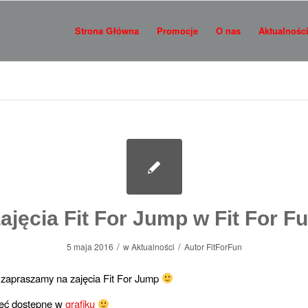
Strona Główna
Promocje
O nas
Aktualnośc
ajęcia Fit For Jump w Fit For F
/
/
5 maja 2016
w
Aktualności
Autor
FitForFun
 zapraszamy na zajęcia Fit For Jump
jęć dostępne w
grafiku