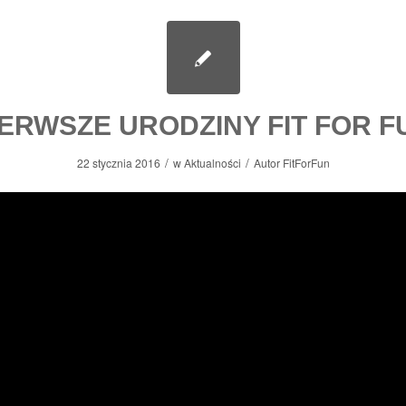
IERWSZE URODZINY FIT FOR F
/
/
22 stycznia 2016
w
Aktualności
Autor
FitForFun