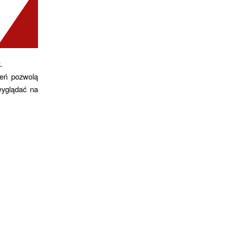
.
zeń pozwolą
wyglądać na