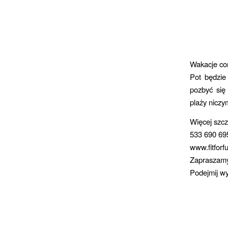
Wakacje cor
Pot będzie
pozbyć się
plaży niczy
Więcej szc
533 690 69
www.fitforf
Zapraszamy
Podejmij w