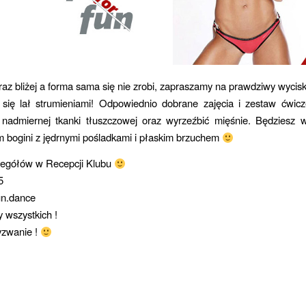
az bliżej a forma sama się nie zrobi, zapraszamy na prawdziwy wycisk
 się lał strumieniami! Odpowiednio dobrane zajęcia i zestaw ćwic
 nadmiernej tkanki tłuszczowej oraz wyrzeźbić mięśnie. Będziesz 
m bogini z jędrnymi pośladkami i płaskim brzuchem
zegółów w Recepcji Klubu
5
un.dance
 wszystkich !
yzwanie !