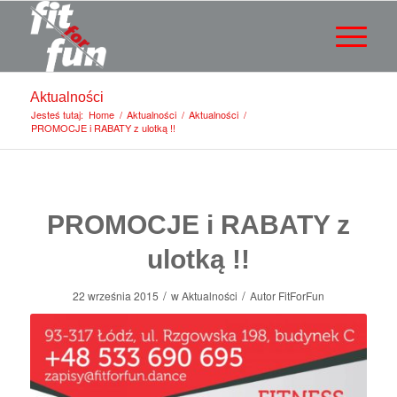
Aktualności
Jesteś tutaj:
Home
/
Aktualności
/
Aktualności
/
PROMOCJE i RABATY z ulotką !!
PROMOCJE i RABATY z
ulotką !!
/
/
22 września 2015
w
Aktualności
Autor
FitForFun