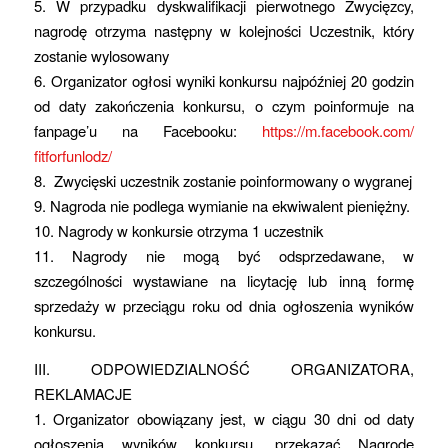
5. W przypadku dyskwalifikacji pierwotnego Zwycięzcy,
nagrodę otrzyma następny w kolejności Uczestnik, który
zostanie wylosowany
6. Organizator ogłosi wyniki konkursu najpóźniej 20 godzin
od daty zakończenia konkursu, o czym poinformuje na
fanpage’u na Facebooku:
https://m.facebook.com/
fitforfunlodz/
8. Zwycięski uczestnik zostanie poinformowany o wygranej
9. Nagroda nie podlega wymianie na ekwiwalent pieniężny.
10. Nagrody w konkursie otrzyma 1 uczestnik
11. Nagrody nie mogą być odsprzedawane, w
szczególności wystawiane na licytację lub inną formę
sprzedaży w przeciągu roku od dnia ogłoszenia wyników
konkursu.
III. ODPOWIEDZIALNOŚĆ ORGANIZATORA,
REKLAMACJE
1. Organizator obowiązany jest, w ciągu 30 dni od daty
ogłoszenia wyników konkursu, przekazać Nagrodę