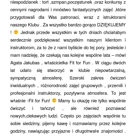
niespodzianek : tort ,szmpan,poczęstunek ,oraz konkursy z
cennymi nagrodami i mnóstwo fantastycznych zajęć ,które
przygotowali dla Was patronaci, wraz z istruktorami
naszego Klubu . Za wszystko bardzo gorąco DZIĘKUJEMY
!
Jednak przede wszystkim w tych dniach chciałabym
serdecznie podziękować wszystkim naszym klientom i
instruktorom, za to że z nami byliście do tej pory, jesteście i
mam nadzieję, że czekają nas kolejne wspólne lata – mówi
Agata Jakubas , właścicielka Fit for Fun . W ciągu dwóch
lat udało się stworzyć w klubie niepowtarzalną,
sympatyczną atmosferę. Szeroki zakres ćwiczeń
inwidualnych , różnorodność zajęć grupowych , przemili i
profesjonalni instruktorzy, pozytywna atmosfera. To jest
właśnie -Fit for Fun!
Mamy tu okazję nie tylko wspólnie
ćwiczyć i tańczyć , ale również poznawać
nowych,ciekawych ludzi. Często po zajęciach wspólnie tu
sobie siedzimy, pijemy kawę i rozmawiamy przez kolejne
godziny, nawiązując przyjazne i długotrwałe znajomości .