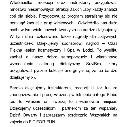
Właścicielka, recepcja oraz instruktorzy przygotowali
mnóstwo niesamowitych atrakcji ,takich ,aby każdy znalazł
coś dla siebie. Przygotowując program staraliśmy się nie
pominąć żadnej z grup wiekowych . Odwiedziło nas dużo
osób ,w tym wiele nowych twarzy za co bardzo dziękujemy.
W tym dniu rozlosowano także nagrody dla aktywnych
uczestniczek. Dziękujemy sponsorowi nagród – Czas
Piękna -salon kosmetyczny i Spa w Łodzi. Po wysiłku
zadbał o nasze dobre samopoczucie i witaminowe
wzmocnienie catering dietetyczny SuviBox, który
przygotował pyszne koktajle energetyczne, za co bardzo
dziękujemy :-).
Bardzo dziękujemy instruktorom, recepcji fit for fun za
zaangażowanie i pracę włożoną w istnienie całego Klubu
,bo to własnie oni tworzą to niesamowite miejsce.
Dziękujemy uczestnikom i partnerom za ten wspaniały
Dzień Otwarty i zapraszamy serdecznie Wszystkich na
zajęcia do FIT FOR FUN !