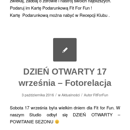
zwlekaj, zadbaj o zdrowie i nastrój swoich najbliższych.
Podaruj im Kartę Podarunkową Fit For Fun !
Kartę Podarunkową można nabyć w Recepcji Klubu .
DZIEŃ OTWARTY 17
września – Fotorelacja
/
/
3 października 2016
w
Aktualności
Autor
FitForFun
Sobota 17 września była wielkim dniem dla Fit for Fun. W
naszym Studio odbył się DZIEŃ OTWARTY –
POWITANIE SEZONU