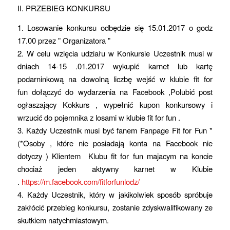
II. PRZEBIEG KONKURSU
1. Losowanie konkursu odbędzie się 15.01.2017 o godz
17.00 przez ” Organizatora ”
2. W celu wzięcia udziału w Konkursie Uczestnik musi w
dniach 14-15 .01.2017 wykupić karnet lub kartę
podarninkową na dowolną liczbę wejść w klubie fit for
fun dołączyć do wydarzenia na Facebook ,Polubić post
ogłaszający Kokkurs , wypełnić kupon konkursowy i
wrzucić do pojemnika z losami w klubie fit for fun .
3. Każdy Uczestnik musi być fanem Fanpage Fit for Fun *
(*Osoby , które nie posiadają konta na Facebook nie
dotyczy ) Klientem Klubu fit for fun majacym na koncie
chociaż jeden aktywny karnet w Klubie
.
https://m.facebook.com/
fitforfunlodz/
4. Każdy Uczestnik, który w jakikolwiek sposób spróbuje
zakłócić przebieg konkursu, zostanie zdyskwalifikowany ze
skutkiem natychmiastowym.