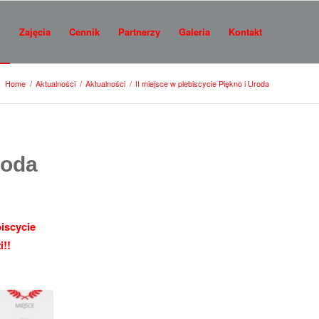
i
Zajęcia
Cennik
Partnerzy
Galeria
Kontakt
:
Home
/
Aktualności
/
Aktualności
/
II miejsce w plebiscycie Piękno i Uroda
roda
iscycie
i!!