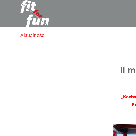
Aktualności
II 
„Kocha
Ex