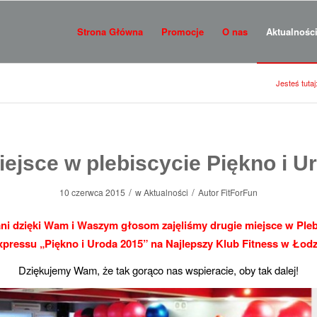
Strona Główna
Promocje
O nas
Aktualnośc
Jesteś tutaj
miejsce w plebiscycie Piękno i U
/
/
10 czerwca 2015
w
Aktualności
Autor
FitForFun
ni dzięki Wam i Waszym głosom zajęliśmy drugie miejsce w Pleb
pressu „Piękno i Uroda 2015” na Najlepszy Klub Fitness w Łodz
Dziękujemy
Wam, że tak gorąco nas wspieracie, oby tak dalej!