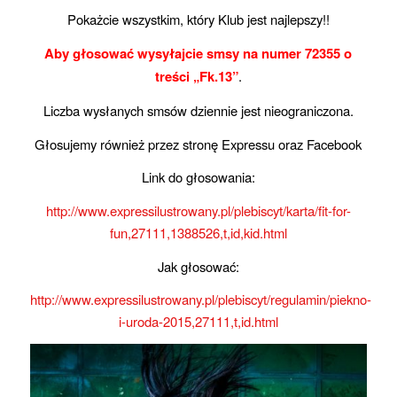
Pokażcie wszystkim, który Klub jest najlepszy!!
Aby głosować wysyłajcie smsy na numer 72355 o
treści „Fk.13”
.
Liczba wysłanych smsów dziennie jest nieograniczona.
Głosujemy również przez stronę Expressu oraz Facebook
Link do głosowania:
http://www.expressilustrowany.pl/plebiscyt/karta/fit-for-
fun,27111,1388526,t,id,kid.html
Jak głosować:
http://www.expressilustrowany.pl/plebiscyt/regulamin/piekno-
i-uroda-2015,27111,t,id.html