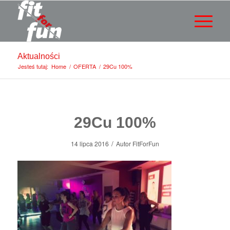
Aktualności
Jesteś tutaj:
Home
/
OFERTA
/
29Cu 100%
29Cu 100%
/
14 lipca 2016
Autor
FitForFun