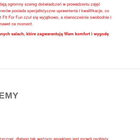
iadają ogromny szereg doświadczeń w prowadzeniu zajęć
nerów posiada specjalistyczne uprawnienia i kwalifikacje, co
 Fit For Fun czuł się wyjątkowo, a równocześnie swobodnie i
 nawet na moment.
nych salach, które zagwarantują Wam komfort i wygodę
DEMY
izycznej, dlatego tak ważnym aspektem jest rozwój osobisty