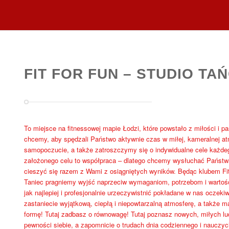
FIT FOR FUN – STUDIO TAŃ
To miejsce na fitnessowej mapie Łodzi, które powstało z miłości i pa
chcemy, aby spędzali Państwo aktywnie czas w miłej, kameralnej a
samopoczucie, a także zatroszczymy się o indywidualne cele każdeg
założonego celu to współpraca – dlatego chcemy wysłuchać Państw
cieszyć się razem z Wami z osiągniętych wyników. Będąc klubem Fitne
Taniec pragniemy wyjść naprzeciw wymaganiom, potrzebom i warto
jak najlepiej i profesjonalnie urzeczywistnić pokładane w nas oczeki
zastaniecie wyjątkową, ciepłą i niepowtarzalną atmosferę, a także 
formę! Tutaj zadbasz o równowagę! Tutaj poznasz nowych, miłych lud
pewności siebie, a zapomnicie o trudach dnia codziennego i nauczyci