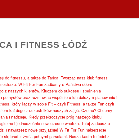
CA I FITNESS ŁÓDŹ
sji do fitnessu, a także do Tańca. Tworząc nasz klub fitness
tmosferze. W Fit For Fun zadbamy o Państwa dobre
o z naszych klientów. Kluczem do sukcesu i spełnienia
a pomysłów oraz rozmawiać wspólnie o ich dalszym planowaniu i
ss, który łączy w sobie Fit – czyli Fitness, a także Fun czyli
ściom każdego z uczestników naszych zajęć. Czemu? Chcemy
wania i nadzieje. Kiedy przekroczycie próg naszego klubu
magiczne i jednocześnie nowoczesne wnętrza. Tutaj zadbasz o
zi i nawiążesz nowe przyjaźnie! W Fit For Fun nabierzecie
e się brać z życia pełnymi garściami. Nasza kadra to jedni z