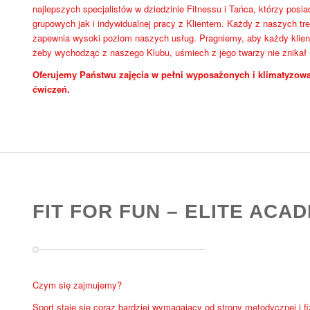
najlepszych specjalistów w dziedzinie Fitnessu i Tańca, którzy pos
grupowych jak i indywidualnej pracy z Klientem. Każdy z naszych tre
zapewnia wysoki poziom naszych usług. Pragniemy, aby każdy klient
żeby wychodząc z naszego Klubu, uśmiech z jego twarzy nie znikał
Oferujemy Państwu zajęcia w pełni wyposażonych i klimatyzowa
ćwiczeń.
FIT FOR FUN – ELITE ACA
Czym się zajmujemy?
Sport staje się coraz bardziej wymagający od strony metodycznej i f