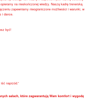
a opieramy na nieskończonej wiedzy. Naszą kadrę trenerską
łączeniu zapewniamy nieograniczone możliwości i warunki, w
s i dance.
esz być!
iść naprzód.”
nych salach, które zagwarantują Wam komfort i wygodę