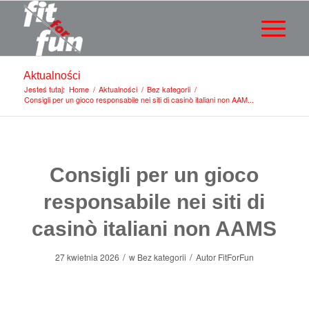
Aktualności
Jesteś tutaj:
Home
/
Aktualności
/
Bez kategorii
/
Consigli per un gioco responsabile nei siti di casinò italiani non AAM...
Consigli per un gioco
responsabile nei siti di
casinò italiani non AAMS
/
/
27 kwietnia 2026
w
Bez kategorii
Autor
FitForFun