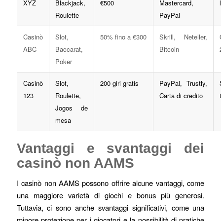
XYZ
Blackjack,
€500
Mastercard,
Roulette
PayPal
Casinò
Slot,
50% fino a €300
Skrill, Neteller,
ABC
Baccarat,
Bitcoin
Poker
Casinò
Slot,
200 giri gratis
PayPal, Trustly,
123
Roulette,
Carta di credito
Jogos de
mesa
Vantaggi e svantaggi dei
casinò non AAMS
I casinò non AAMS possono offrire alcune vantaggi, come
una maggiore varietà di giochi e bonus più generosi.
Tuttavia, ci sono anche svantaggi significativi, come una
minore protezione per i giocatori e la possibilità di pratiche