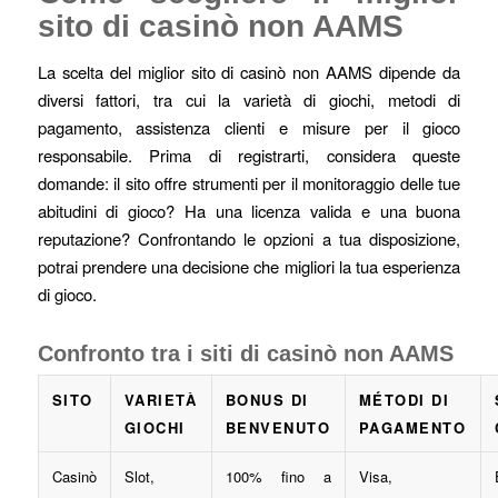
sito di casinò non AAMS
La scelta del miglior sito di casinò non AAMS dipende da
diversi fattori, tra cui la varietà di giochi, metodi di
pagamento, assistenza clienti e misure per il gioco
responsabile. Prima di registrarti, considera queste
domande: il sito offre strumenti per il monitoraggio delle tue
abitudini di gioco? Ha una licenza valida e una buona
reputazione? Confrontando le opzioni a tua disposizione,
potrai prendere una decisione che migliori la tua esperienza
di gioco.
Confronto tra i siti di casinò non AAMS
SITO
VARIETÀ
BONUS DI
MÉTODI DI
GIOCHI
BENVENUTO
PAGAMENTO
Casinò
Slot,
100% fino a
Visa,