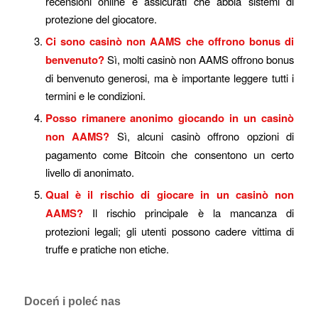
recensioni online e assicurati che abbia sistemi di
protezione del giocatore.
Ci sono casinò non AAMS che offrono bonus di
benvenuto?
Sì, molti casinò non AAMS offrono bonus
di benvenuto generosi, ma è importante leggere tutti i
termini e le condizioni.
Posso rimanere anonimo giocando in un casinò
non AAMS?
Sì, alcuni casinò offrono opzioni di
pagamento come Bitcoin che consentono un certo
livello di anonimato.
Qual è il rischio di giocare in un casinò non
AAMS?
Il rischio principale è la mancanza di
protezioni legali; gli utenti possono cadere vittima di
truffe e pratiche non etiche.
Doceń i poleć nas