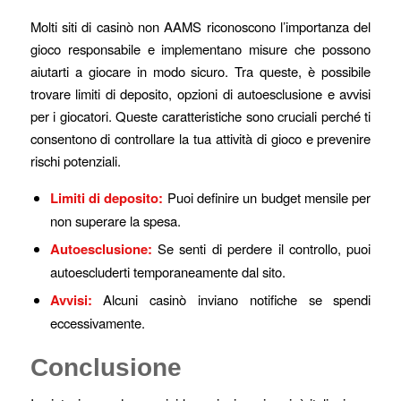
Molti siti di casinò non AAMS riconoscono l’importanza del
gioco responsabile e implementano misure che possono
aiutarti a giocare in modo sicuro. Tra queste, è possibile
trovare limiti di deposito, opzioni di autoesclusione e avvisi
per i giocatori. Queste caratteristiche sono cruciali perché ti
consentono di controllare la tua attività di gioco e prevenire
rischi potenziali.
Limiti di deposito:
Puoi definire un budget mensile per
non superare la spesa.
Autoesclusione:
Se senti di perdere il controllo, puoi
autoescluderti temporaneamente dal sito.
Avvisi:
Alcuni casinò inviano notifiche se spendi
eccessivamente.
Conclusione