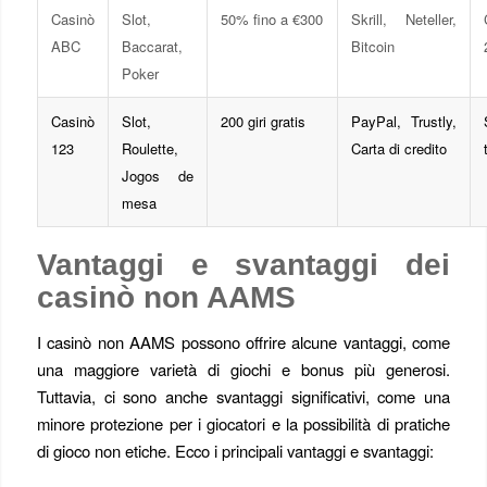
Casinò
Slot,
50% fino a €300
Skrill, Neteller,
ABC
Baccarat,
Bitcoin
Poker
Casinò
Slot,
200 giri gratis
PayPal, Trustly,
123
Roulette,
Carta di credito
Jogos de
mesa
Vantaggi e svantaggi dei
casinò non AAMS
I casinò non AAMS possono offrire alcune vantaggi, come
una maggiore varietà di giochi e bonus più generosi.
Tuttavia, ci sono anche svantaggi significativi, come una
minore protezione per i giocatori e la possibilità di pratiche
di gioco non etiche. Ecco i principali vantaggi e svantaggi: