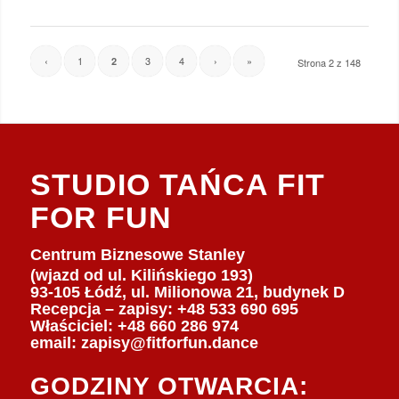
‹
1
3
4
›
»
2
Strona 2 z 148
STUDIO TAŃCA FIT
FOR FUN
Centrum Biznesowe Stanley
(wjazd od ul. Kilińskiego 193)
93-105 Łódź, ul. Milionowa 21, budynek D
Recepcja – zapisy: +48 533 690 695
Właściciel:
+48 660 286 974
email:
zapisy@fitforfun.dance
GODZINY OTWARCIA: