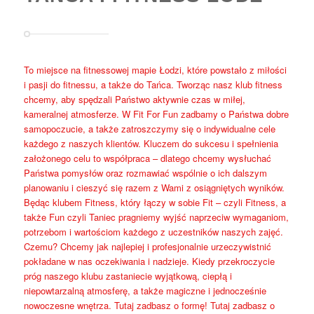
To miejsce na fitnessowej mapie Łodzi, które powstało z miłości
i pasji do fitnessu, a także do Tańca. Tworząc nasz klub fitness
chcemy, aby spędzali Państwo aktywnie czas w miłej,
kameralnej atmosferze. W Fit For Fun zadbamy o Państwa dobre
samopoczucie, a także zatroszczymy się o indywidualne cele
każdego z naszych klientów. Kluczem do sukcesu i spełnienia
założonego celu to współpraca – dlatego chcemy wysłuchać
Państwa pomysłów oraz rozmawiać wspólnie o ich dalszym
planowaniu i cieszyć się razem z Wami z osiągniętych wyników.
Będąc klubem Fitness, który łączy w sobie Fit – czyli Fitness, a
także Fun czyli Taniec pragniemy wyjść naprzeciw wymaganiom,
potrzebom i wartościom każdego z uczestników naszych zajęć.
Czemu? Chcemy jak najlepiej i profesjonalnie urzeczywistnić
pokładane w nas oczekiwania i nadzieje. Kiedy przekroczycie
próg naszego klubu zastaniecie wyjątkową, ciepłą i
niepowtarzalną atmosferę, a także magiczne i jednocześnie
nowoczesne wnętrza. Tutaj zadbasz o formę! Tutaj zadbasz o