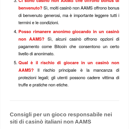
Ci sono casinò non AAMS che offrono bonus di
benvenuto?
Sì, molti casinò non AAMS offrono bonus
di benvenuto generosi, ma è importante leggere tutti i
termini e le condizioni.
Posso rimanere anonimo giocando in un casinò
non AAMS?
Sì, alcuni casinò offrono opzioni di
pagamento come Bitcoin che consentono un certo
livello di anonimato.
Qual è il rischio di giocare in un casinò non
AAMS?
Il rischio principale è la mancanza di
protezioni legali; gli utenti possono cadere vittima di
truffe e pratiche non etiche.
Consigli per un gioco responsabile nei
siti di casinò italiani non AAMS