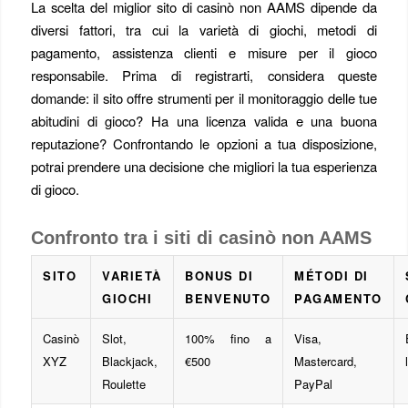
La scelta del miglior sito di casinò non AAMS dipende da
diversi fattori, tra cui la varietà di giochi, metodi di
pagamento, assistenza clienti e misure per il gioco
responsabile. Prima di registrarti, considera queste
domande: il sito offre strumenti per il monitoraggio delle tue
abitudini di gioco? Ha una licenza valida e una buona
reputazione? Confrontando le opzioni a tua disposizione,
potrai prendere una decisione che migliori la tua esperienza
di gioco.
Confronto tra i siti di casinò non AAMS
SITO
VARIETÀ
BONUS DI
MÉTODI DI
GIOCHI
BENVENUTO
PAGAMENTO
Casinò
Slot,
100% fino a
Visa,
XYZ
Blackjack,
€500
Mastercard,
Roulette
PayPal