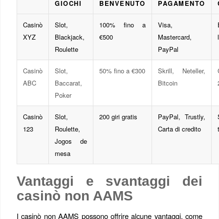
GIOCHI
BENVENUTO
PAGAMENTO
Casinò
Slot,
100% fino a
Visa,
XYZ
Blackjack,
€500
Mastercard,
Roulette
PayPal
Casinò
Slot,
50% fino a €300
Skrill, Neteller,
ABC
Baccarat,
Bitcoin
Poker
Casinò
Slot,
200 giri gratis
PayPal, Trustly,
123
Roulette,
Carta di credito
Jogos de
mesa
Vantaggi e svantaggi dei
casinò non AAMS
I casinò non AAMS possono offrire alcune vantaggi, come