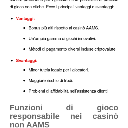
di gioco non etiche. Ecco i principali vantaggi e svantaggi:
Vantaggi:
Bonus più alti rispetto ai casinò AAMS.
Un’ampia gamma di giochi innovativi.
Métodi di pagamento diversi incluse criptovalute.
Svantaggi:
Minor tutela legale per i giocatori.
Maggiore rischio di frodi.
Problemi di affidabilità nell’assistenza clienti.
Funzioni di gioco
responsabile nei casinò
non AAMS