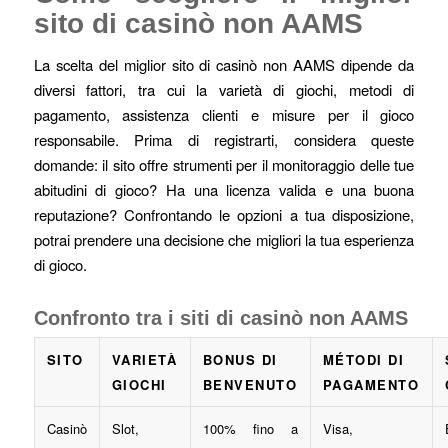
sito di casinò non AAMS
La scelta del miglior sito di casinò non AAMS dipende da
diversi fattori, tra cui la varietà di giochi, metodi di
pagamento, assistenza clienti e misure per il gioco
responsabile. Prima di registrarti, considera queste
domande: il sito offre strumenti per il monitoraggio delle tue
abitudini di gioco? Ha una licenza valida e una buona
reputazione? Confrontando le opzioni a tua disposizione,
potrai prendere una decisione che migliori la tua esperienza
di gioco.
Confronto tra i siti di casinò non AAMS
SITO
VARIETÀ
BONUS DI
MÉTODI DI
GIOCHI
BENVENUTO
PAGAMENTO
Casinò
Slot,
100% fino a
Visa,