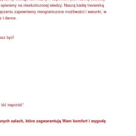
a opieramy na nieskończonej wiedzy. Naszą kadrę trenerską
łączeniu zapewniamy nieograniczone możliwości i warunki, w
s i dance.
esz być!
iść naprzód.”
nych salach, które zagwarantują Wam komfort i wygodę