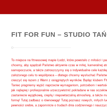
FIT FOR FUN – STUDIO TAŃ
To miejsce na fitnessowej mapie Łodzi, które powstało z miłości i pa
chcemy, aby spędzali Państwo aktywnie czas w miłej, kameralnej a
samopoczucie, a także zatroszczymy się o indywidualne cele każdeg
założonego celu to współpraca – dlatego chcemy wysłuchać Państw
cieszyć się razem z Wami z osiągniętych wyników. Będąc klubem Fitne
Taniec pragniemy wyjść naprzeciw wymaganiom, potrzebom i warto
jak najlepiej i profesjonalnie urzeczywistnić pokładane w nas oczeki
zastaniecie wyjątkową, ciepłą i niepowtarzalną atmosferę, a także 
formę! Tutaj zadbasz o równowagę! Tutaj poznasz nowych, miłych lud
pewności siebie, a zapomnicie o trudach dnia codziennego i nauczyci