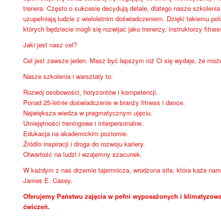
trenera. Często o sukcesie decydują detale, dlatego nasze szkoleni
uzupełniają ludzie z wieloletnim doświadczeniem. Dzięki takiemu po
których będziecie mogli się rozwijać jako trenerzy, instruktorzy fitnes
Jaki jest nasz cel?
Cel jest zawsze jeden. Masz być lepszym niż Ci się wydaje, że moż
Nasze szkolenia i warsztaty to:
Rozwój osobowości, horyzontów i kompetencji.
Ponad 25-letnie doświadczenie w branży fitness i dance.
Największa wiedza w pragmatycznym ujęciu.
Umiejętności treningowe i interpersonalne.
Edukacja na akademickim poziomie.
Źródło inspiracji i droga do rozwoju kariery.
Otwartość na ludzi i wzajemny szacunek.
W każdym z nas drzemie tajemnicza, wrodzona siła, która każe nam 
James E. Casey.
Oferujemy Państwu zajęcia w pełni wyposażonych i klimatyzowa
ćwiczeń.