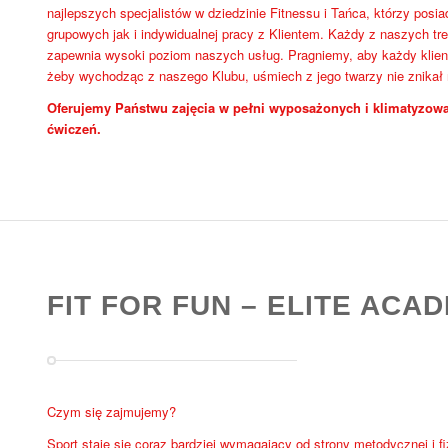
najlepszych specjalistów w dziedzinie Fitnessu i Tańca, którzy pos
grupowych jak i indywidualnej pracy z Klientem. Każdy z naszych tre
zapewnia wysoki poziom naszych usług. Pragniemy, aby każdy klient
żeby wychodząc z naszego Klubu, uśmiech z jego twarzy nie znikał
Oferujemy Państwu zajęcia w pełni wyposażonych i klimatyzowa
ćwiczeń.
FIT FOR FUN – ELITE ACA
Czym się zajmujemy?
Sport staje się coraz bardziej wymagający od strony metodycznej i f