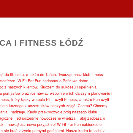
CA I FITNESS ŁÓDŹ
sji do fitnessu, a także do Tańca. Tworząc nasz klub fitness
tmosferze. W Fit For Fun zadbamy o Państwa dobre
o z naszych klientów. Kluczem do sukcesu i spełnienia
a pomysłów oraz rozmawiać wspólnie o ich dalszym planowaniu i
ss, który łączy w sobie Fit – czyli Fitness, a także Fun czyli
ściom każdego z uczestników naszych zajęć. Czemu? Chcemy
wania i nadzieje. Kiedy przekroczycie próg naszego klubu
magiczne i jednocześnie nowoczesne wnętrza. Tutaj zadbasz o
zi i nawiążesz nowe przyjaźnie! W Fit For Fun nabierzecie
e się brać z życia pełnymi garściami. Nasza kadra to jedni z