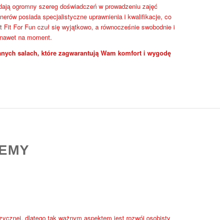
iadają ogromny szereg doświadczeń w prowadzeniu zajęć
nerów posiada specjalistyczne uprawnienia i kwalifikacje, co
 Fit For Fun czuł się wyjątkowo, a równocześnie swobodnie i
 nawet na moment.
nych salach, które zagwarantują Wam komfort i wygodę
DEMY
izycznej, dlatego tak ważnym aspektem jest rozwój osobisty