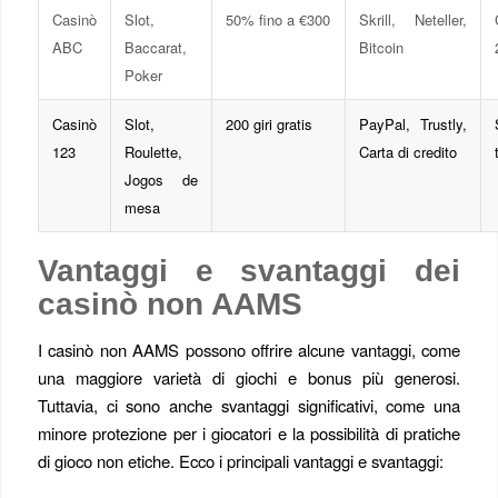
Casinò
Slot,
50% fino a €300
Skrill, Neteller,
ABC
Baccarat,
Bitcoin
Poker
Casinò
Slot,
200 giri gratis
PayPal, Trustly,
123
Roulette,
Carta di credito
Jogos de
mesa
Vantaggi e svantaggi dei
casinò non AAMS
I casinò non AAMS possono offrire alcune vantaggi, come
una maggiore varietà di giochi e bonus più generosi.
Tuttavia, ci sono anche svantaggi significativi, come una
minore protezione per i giocatori e la possibilità di pratiche
di gioco non etiche. Ecco i principali vantaggi e svantaggi: