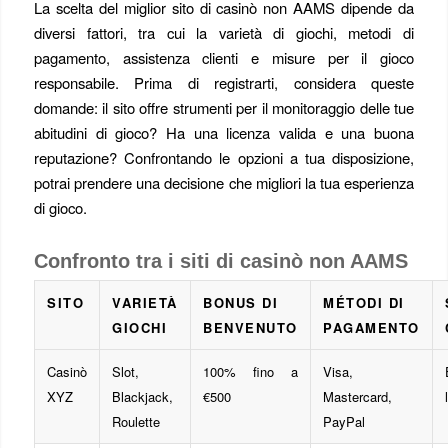
La scelta del miglior sito di casinò non AAMS dipende da
diversi fattori, tra cui la varietà di giochi, metodi di
pagamento, assistenza clienti e misure per il gioco
responsabile. Prima di registrarti, considera queste
domande: il sito offre strumenti per il monitoraggio delle tue
abitudini di gioco? Ha una licenza valida e una buona
reputazione? Confrontando le opzioni a tua disposizione,
potrai prendere una decisione che migliori la tua esperienza
di gioco.
Confronto tra i siti di casinò non AAMS
SITO
VARIETÀ
BONUS DI
MÉTODI DI
GIOCHI
BENVENUTO
PAGAMENTO
Casinò
Slot,
100% fino a
Visa,
XYZ
Blackjack,
€500
Mastercard,
Roulette
PayPal