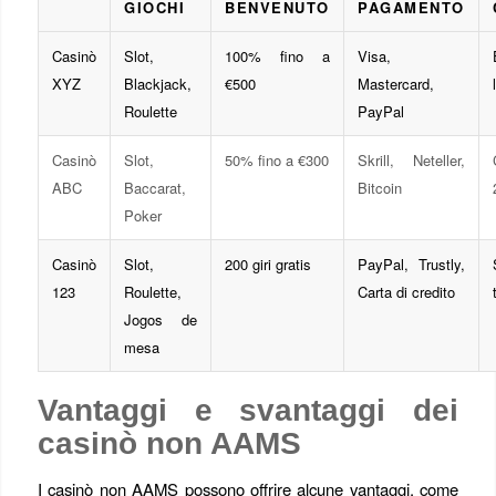
GIOCHI
BENVENUTO
PAGAMENTO
Casinò
Slot,
100% fino a
Visa,
XYZ
Blackjack,
€500
Mastercard,
Roulette
PayPal
Casinò
Slot,
50% fino a €300
Skrill, Neteller,
ABC
Baccarat,
Bitcoin
Poker
Casinò
Slot,
200 giri gratis
PayPal, Trustly,
123
Roulette,
Carta di credito
Jogos de
mesa
Vantaggi e svantaggi dei
casinò non AAMS
I casinò non AAMS possono offrire alcune vantaggi, come