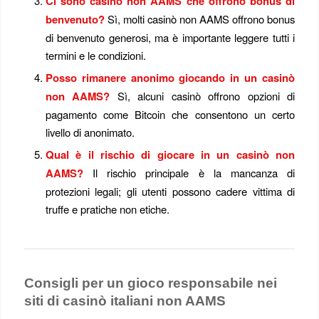
Ci sono casinò non AAMS che offrono bonus di
benvenuto?
Sì, molti casinò non AAMS offrono bonus
di benvenuto generosi, ma è importante leggere tutti i
termini e le condizioni.
Posso rimanere anonimo giocando in un casinò
non AAMS?
Sì, alcuni casinò offrono opzioni di
pagamento come Bitcoin che consentono un certo
livello di anonimato.
Qual è il rischio di giocare in un casinò non
AAMS?
Il rischio principale è la mancanza di
protezioni legali; gli utenti possono cadere vittima di
truffe e pratiche non etiche.
Consigli per un gioco responsabile nei
siti di casinò italiani non AAMS