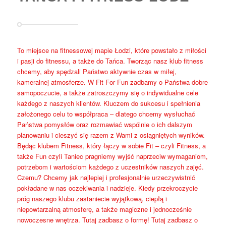
To miejsce na fitnessowej mapie Łodzi, które powstało z miłości
i pasji do fitnessu, a także do Tańca. Tworząc nasz klub fitness
chcemy, aby spędzali Państwo aktywnie czas w miłej,
kameralnej atmosferze. W Fit For Fun zadbamy o Państwa dobre
samopoczucie, a także zatroszczymy się o indywidualne cele
każdego z naszych klientów. Kluczem do sukcesu i spełnienia
założonego celu to współpraca – dlatego chcemy wysłuchać
Państwa pomysłów oraz rozmawiać wspólnie o ich dalszym
planowaniu i cieszyć się razem z Wami z osiągniętych wyników.
Będąc klubem Fitness, który łączy w sobie Fit – czyli Fitness, a
także Fun czyli Taniec pragniemy wyjść naprzeciw wymaganiom,
potrzebom i wartościom każdego z uczestników naszych zajęć.
Czemu? Chcemy jak najlepiej i profesjonalnie urzeczywistnić
pokładane w nas oczekiwania i nadzieje. Kiedy przekroczycie
próg naszego klubu zastaniecie wyjątkową, ciepłą i
niepowtarzalną atmosferę, a także magiczne i jednocześnie
nowoczesne wnętrza. Tutaj zadbasz o formę! Tutaj zadbasz o