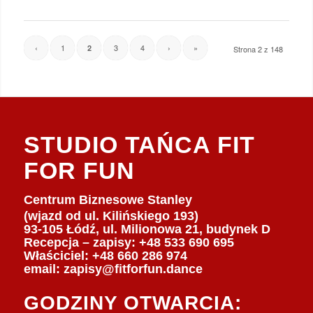
‹
1
3
4
›
»
2
Strona 2 z 148
STUDIO TAŃCA FIT
FOR FUN
Centrum Biznesowe Stanley
(wjazd od ul. Kilińskiego 193)
93-105 Łódź, ul. Milionowa 21, budynek D
Recepcja – zapisy: +48 533 690 695
Właściciel:
+48 660 286 974
email:
zapisy@fitforfun.dance
GODZINY OTWARCIA: