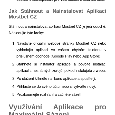
Jak Stáhnout a Nainstalovat Aplikaci
Mostbet CZ
Stáhnout a nainstalovat aplikaci Mostbet CZ je jednoduché.
Následujte tyto kroky:
Navštivte oficiální webové stránky Mostbet CZ nebo
vyhledejte aplikaci ve vašem chytrém telefonu v
příslušném obchodě (Google Play nebo App Store).
Stáhněte si instalátor aplikace a povolte instalaci
aplikací z neznámých zdrojů, pokud instalujete z webu.
Po stažení klikněte na ikonu aplikace a spusťte ji.
Přihlaste se do svého účtu nebo si vytvořte nový.
Prozkoumejte rozhraní a začněte sázet!
Využívání Aplikace pro
Maximální Sázení