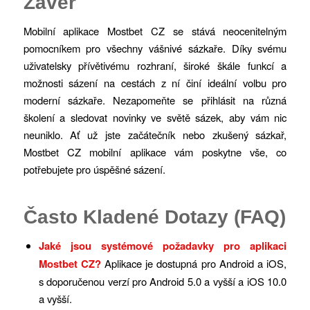
Závěr
Mobilní aplikace Mostbet CZ se stává neocenitelným
pomocníkem pro všechny vášnivé sázkaře. Díky svému
uživatelsky přívětivému rozhraní, široké škále funkcí a
možnosti sázení na cestách z ní činí ideální volbu pro
moderní sázkaře. Nezapomeňte se přihlásit na různá
školení a sledovat novinky ve světě sázek, aby vám nic
neuniklo. Ať už jste začátečník nebo zkušený sázkař,
Mostbet CZ mobilní aplikace vám poskytne vše, co
potřebujete pro úspěšné sázení.
Často Kladené Dotazy (FAQ)
Jaké jsou systémové požadavky pro aplikaci
Mostbet CZ?
Aplikace je dostupná pro Android a iOS,
s doporučenou verzí pro Android 5.0 a vyšší a iOS 10.0
a vyšší.