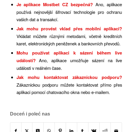
Je aplikace Mostbet CZ bezpečná?
Ano, aplikace
používá nejnovější šifrovací technologie pro ochranu
vašich dat a transakcí.
Jak mohu provést vklad přes mobilní aplikaci?
Vkládat můžete různými metodami, včetně kreditních
karet, elektronických peněženek a bankovních převodů.
Mohu používat aplikaci k sázení během live
událostí?
Ano, aplikace umožňuje sázení na live
události v reálném čase.
Jak mohu kontaktovat zákaznickou podporu?
Zákaznickou podporu můžete kontaktovat přímo přes
aplikaci pomocí chatovacího okna nebo e-mailem.
Doceń i poleć nas