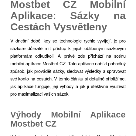
Mostbet CZ Mobilní
Aplikace: Sázky na
Cestách Vysvětleny
V dnešní době, kdy se technologie rychle vyvíjejí, je pro
sázkaře důležité mít přístup k jejich oblíbeným sázkovým
platformám odkudkoli. A právě zde přichází na scénu
mobilní aplikace Mostbet CZ. Tato aplikace nabízí pohodlný
způsob, jak provádět sázky, sledovat výsledky a spravovat
své konto na cestách. V tomto článku si detailně přiblížíme,
jak aplikace funguje, její výhody a jak ji efektivně využívat
pro maximalizaci vašich sázek.
Výhody Mobilní Aplikace
Mostbet CZ