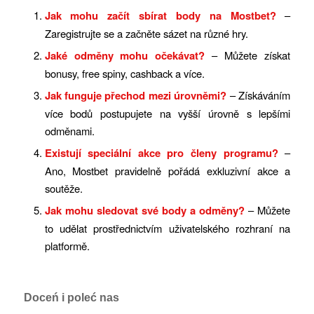
Jak mohu začít sbírat body na Mostbet?
–
Zaregistrujte se a začněte sázet na různé hry.
Jaké odměny mohu očekávat?
– Můžete získat
bonusy, free spiny, cashback a více.
Jak funguje přechod mezi úrovněmi?
– Získáváním
více bodů postupujete na vyšší úrovně s lepšími
odměnami.
Existují speciální akce pro členy programu?
–
Ano, Mostbet pravidelně pořádá exkluzivní akce a
soutěže.
Jak mohu sledovat své body a odměny?
– Můžete
to udělat prostřednictvím uživatelského rozhraní na
platformě.
Doceń i poleć nas