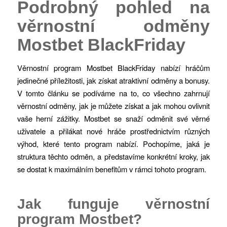
Podrobný pohled na
věrnostní odměny
Mostbet BlackFriday
Věrnostní program Mostbet BlackFriday nabízí hráčům
jedinečné příležitosti, jak získat atraktivní odměny a bonusy.
V tomto článku se podíváme na to, co všechno zahrnují
věrnostní odměny, jak je můžete získat a jak mohou ovlivnit
vaše herní zážitky. Mostbet se snaží odměnit své věrné
uživatele a přilákat nové hráče prostřednictvím různých
výhod, které tento program nabízí. Pochopíme, jaká je
struktura těchto odměn, a představíme konkrétní kroky, jak
se dostat k maximálním benefitům v rámci tohoto program.
Jak funguje věrnostní
program Mostbet?