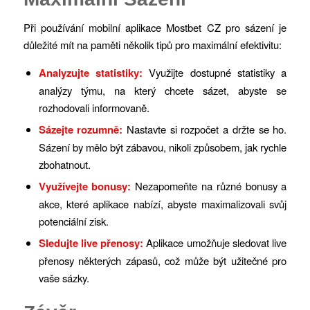
Při používání mobilní aplikace Mostbet CZ pro sázení je
důležité mít na paměti několik tipů pro maximální efektivitu:
Analyzujte statistiky:
Využijte dostupné statistiky a
analýzy týmu, na který chcete sázet, abyste se
rozhodovali informovaně.
Sázejte rozumně:
Nastavte si rozpočet a držte se ho.
Sázení by mělo být zábavou, nikoli způsobem, jak rychle
zbohatnout.
Využívejte bonusy:
Nezapomeňte na různé bonusy a
akce, které aplikace nabízí, abyste maximalizovali svůj
potenciální zisk.
Sledujte live přenosy:
Aplikace umožňuje sledovat live
přenosy některých zápasů, což může být užitečné pro
vaše sázky.