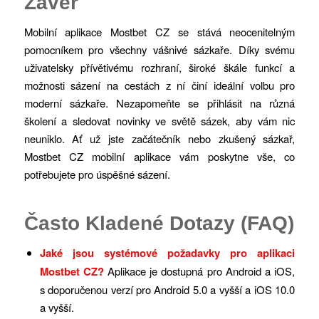
Závěr
Mobilní aplikace Mostbet CZ se stává neocenitelným
pomocníkem pro všechny vášnivé sázkaře. Díky svému
uživatelsky přívětivému rozhraní, široké škále funkcí a
možnosti sázení na cestách z ní činí ideální volbu pro
moderní sázkaře. Nezapomeňte se přihlásit na různá
školení a sledovat novinky ve světě sázek, aby vám nic
neuniklo. Ať už jste začátečník nebo zkušený sázkař,
Mostbet CZ mobilní aplikace vám poskytne vše, co
potřebujete pro úspěšné sázení.
Často Kladené Dotazy (FAQ)
Jaké jsou systémové požadavky pro aplikaci
Mostbet CZ?
Aplikace je dostupná pro Android a iOS,
s doporučenou verzí pro Android 5.0 a vyšší a iOS 10.0
a vyšší.