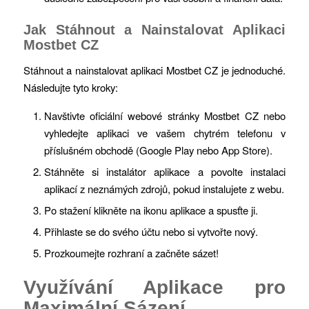
Jak Stáhnout a Nainstalovat Aplikaci
Mostbet CZ
Stáhnout a nainstalovat aplikaci Mostbet CZ je jednoduché.
Následujte tyto kroky:
Navštivte oficiální webové stránky Mostbet CZ nebo
vyhledejte aplikaci ve vašem chytrém telefonu v
příslušném obchodě (Google Play nebo App Store).
Stáhněte si instalátor aplikace a povolte instalaci
aplikací z neznámých zdrojů, pokud instalujete z webu.
Po stažení klikněte na ikonu aplikace a spusťte ji.
Přihlaste se do svého účtu nebo si vytvořte nový.
Prozkoumejte rozhraní a začněte sázet!
Využívání Aplikace pro
Maximální Sázení