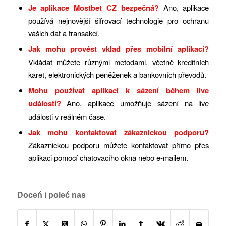
Je aplikace Mostbet CZ bezpečná?
Ano, aplikace
používá nejnovější šifrovací technologie pro ochranu
vašich dat a transakcí.
Jak mohu provést vklad přes mobilní aplikaci?
Vkládat můžete různými metodami, včetně kreditních
karet, elektronických peněženek a bankovních převodů.
Mohu používat aplikaci k sázení během live
událostí?
Ano, aplikace umožňuje sázení na live
události v reálném čase.
Jak mohu kontaktovat zákaznickou podporu?
Zákaznickou podporu můžete kontaktovat přímo přes
aplikaci pomocí chatovacího okna nebo e-mailem.
Doceń i poleć nas