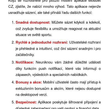
Když se rozhodnete pro použití mobilní aplikace Mostbet
CZ, zjistíte, že nabízí mnoho výhod. Tato aplikace nejenže
usnadňuje sázení, ale také přináší řadu dalších funkcí:
Snadná dostupnost:
Můžete sázet kdykoli a kdekoli,
což zvyšuje flexibilitu a umožňuje reagovat na aktuální
situace ve světě sportu.
Rychlé a jednoduché rozhraní:
Uživatelské rozhraní
je přehledné a intuitivní, což činí sázení snadným i pro
začátečníky.
Notifikace:
Neuniknou vám žádné důležité události
díky funkcím push notifikací, které vás informují o
zápasech, výsledcích a specialních nabídkách.
Bonusy a akce:
Mobilní uživatelé často mají přístup k
exkluzivním bonusům a akcím, které nejsou dostupné
na desktopové verzi.
Bezpečnost:
Aplikace poskytuje šifrované připojení a
důsledné zabezpečení pro vaši osobní a finanční data.