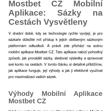
Mostbet CZ Mobilní
Aplikace: Sázky na
Cestách Vysvětleny
V dnešní době, kdy se technologie rychle vyvíjejí, je pro
sázkaře důležité mít přístup k jejich oblíbeným sázkovým
platformám odkudkoli. A právě zde přichází na scénu
mobilní aplikace Mostbet CZ. Tato aplikace nabízí pohodlný
způsob, jak provádět sázky, sledovat výsledky a spravovat
své konto na cestách. V tomto článku si detailně přiblížíme,
jak aplikace funguje, její výhody a jak ji efektivně využívat
pro maximalizaci vašich sázek.
Výhody Mobilní Aplikace
Mostbet CZ