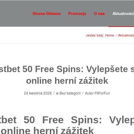
Strona Główna
Promocje
O nas
Aktualnośc
Jesteś tutaj:
Home
/
Aktualnośc
tbet 50 Free Spins: Vylepšete 
online herní zážitek
/
/
24 kwietnia 2026
w
Bez kategorii
Autor
FitForFun
bet 50 Free Spins: Vyle
 online herní zážitek