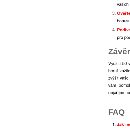
vašich 
Ověřte
bonusu
Podív
pro pou
Závě
Využití 50 
herní zážit
zvýšit vaše
vám pomoho
nejpříjemně
FAQ
Jak mo