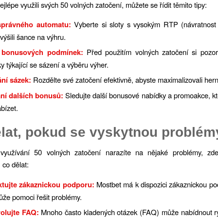
jlépe využili svých 50 volných zatočení, můžete se řídit těmito tipy:
správného automatu:
Vyberte si sloty s vysokým RTP (návratnost 
výšili šance na výhru.
í bonusových podmínek:
Před použitím volných zatočení si pozor
 týkající se sázení a výběru výher.
ní sázek:
Rozdělte své zatočení efektivně, abyste maximalizovali hern
ní dalších bonusů:
Sledujte další bonusové nabídky a promoakce, k
bízet.
lat, pokud se vyskytnou problém
využívání 50 volných zatočení narazíte na nějaké problémy, zde
 co dělat:
tujte zákaznickou podporu:
Mostbet má k dispozici zákaznickou po
že pomoci řešit problémy.
olujte FAQ:
Mnoho často kladených otázek (FAQ) může nabídnout ry