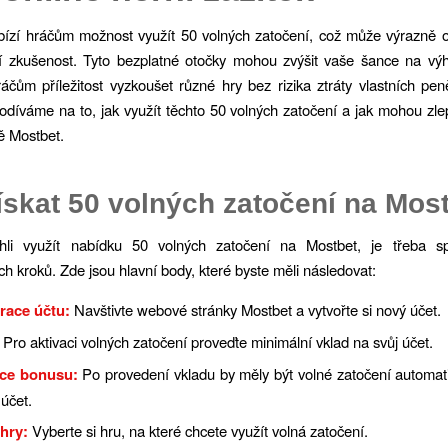
ízí hráčům možnost využít 50 volných zatočení, což může výrazně o
ní zkušenost. Tyto bezplatné otočky mohou zvýšit vaše šance na výh
ráčům příležitost vyzkoušet různé hry bez rizika ztráty vlastních pe
odíváme na to, jak využít těchto 50 volných zatočení a jak mohou zlep
ě Mostbet.
ískat 50 volných zatočení na Mos
li využít nabídku 50 volných zatočení na Mostbet, je třeba spl
h kroků. Zde jsou hlavní body, které byste měli následovat:
race účtu:
Navštivte webové stránky Mostbet a vytvořte si nový účet.
Pro aktivaci volných zatočení proveďte minimální vklad na svůj účet.
ace bonusu:
Po provedení vkladu by měly být volné zatočení automat
účet.
hry:
Vyberte si hru, na které chcete využít volná zatočení.