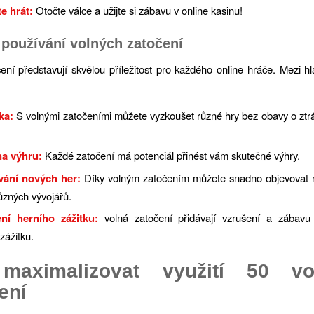
e hrát:
Otočte válce a užijte si zábavu v online kasinu!
používání volných zatočení
ení představují skvělou příležitost pro každého online hráče. Mezi h
ka:
S volnými zatočeními můžete vyzkoušet různé hry bez obavy o ztrá
a výhru:
Každé zatočení má potenciál přinést vám skutečné výhry.
vání nových her:
Díky volným zatočením můžete snadno objevovat n
ůzných vývojářů.
ní herního zážitku:
volná zatočení přidávají vzrušení a zábav
zážitku.
maximalizovat využití 50 vo
ení