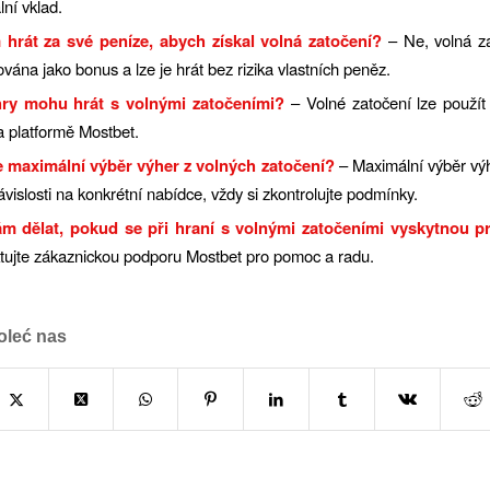
ní vklad.
hrát za své peníze, abych získal volná zatočení?
– Ne, volná za
vána jako bonus a lze je hrát bez rizika vlastních peněz.
hry mohu hrát s volnými zatočeními?
– Volné zatočení lze použít
a platformě Mostbet.
e maximální výběr výher z volných zatočení?
– Maximální výběr vý
 závislosti na konkrétní nabídce, vždy si zkontrolujte podmínky.
m dělat, pokud se při hraní s volnými zatočeními vyskytnou 
tujte zákaznickou podporu Mostbet pro pomoc a radu.
oleć nas