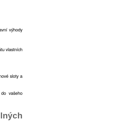
lavní výhody
tu vlastních
ové sloty a
u do vašeho
lných