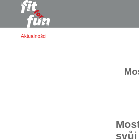
Aktualności
Mos
Most
svůj