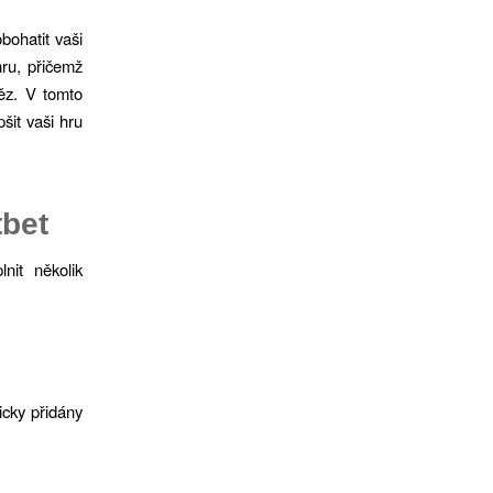
bohatit vaši
ru, přičemž
něz. V tomto
šit vaši hru
tbet
nit několik
icky přidány