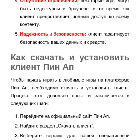
Отсутствие ограничений:
некоторые игры могут
быть недоступны в браузере, в то время как
клиент предоставляет полный доступ ко всему
контенту.
Надежность и безопасность:
клиент гарантирует
безопасность ваших данных и средств.
Как скачать и установить
клиент Пин Ап
Чтобы начать играть в любимые игры на платформе
Пин Ап, необходимо скачать и установить клиент.
Процесс этот довольно прост и заключается в
следующих шаги:
Перейдите на официальный сайт Пин Ап.
Найдите раздел „Скачать клиент”.
Выберите версию для вашей операционной