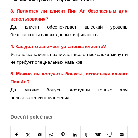
3. Является ли клиент Пин Ап безопасным для
использования?
Да, клиент обеспечивает высокий уровень
безопасности ваших данных и финансов.
4. Как долго занимает установка клиента?
Установка клиента занимает всего несколько минут и
не требует специальных навыков.
5. Можно ли получить бонусы, используя клиент
Пин Ап?
Да, многие бонусы доступны только для
пользователей приложения.
Doceń i poleć nas