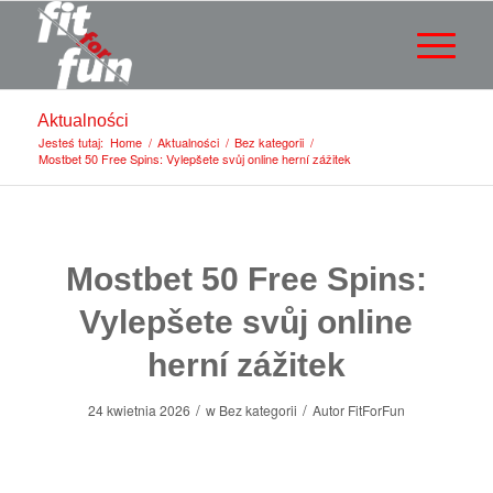
Aktualności
Jesteś tutaj:
Home
/
Aktualności
/
Bez kategorii
/
Mostbet 50 Free Spins: Vylepšete svůj online herní zážitek
Mostbet 50 Free Spins:
Vylepšete svůj online
herní zážitek
/
/
24 kwietnia 2026
w
Bez kategorii
Autor
FitForFun