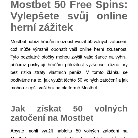
Mostbet 50 Free Spins:
Vylepšete svůj online
herní zážitek
Mostbet nabízí hráčům možnost využít 50 volných zatočení,
což může výrazně obohatit vaši online herní zkušenost.
Tyto bezplatné otočky mohou zvýšit vaše šance na výhru,
přičemž poskytují hráčům příležitost vyzkoušet různé hry
bez rizika ztráty vlastních peněz. V tomto článku se
podíváme na to, jak využít těchto 50 volných zatočení a jak
mohou zlepšit vaši hru na platformě Mostbet.
Jak získat 50 volných
zatočení na Mostbet
Abyste mohli využít nabídku 50 volných zatočení na