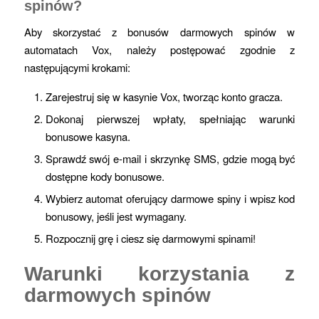
spinów?
Aby skorzystać z bonusów darmowych spinów w
automatach Vox, należy postępować zgodnie z
następującymi krokami:
Zarejestruj się w kasynie Vox, tworząc konto gracza.
Dokonaj pierwszej wpłaty, spełniając warunki
bonusowe kasyna.
Sprawdź swój e-mail i skrzynkę SMS, gdzie mogą być
dostępne kody bonusowe.
Wybierz automat oferujący darmowe spiny i wpisz kod
bonusowy, jeśli jest wymagany.
Rozpocznij grę i ciesz się darmowymi spinami!
Warunki korzystania z
darmowych spinów