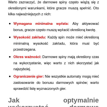
Warto zaznaczyć, że darmowe spiny często wiążą się z
określonymi warunkami, które gracze muszą spełnić. Oto
kilka najważniejszych z nich:
Wymagana minimalna wpłata:
Aby aktywować
bonus, gracze często muszą wpłacić określoną kwotę.
Wysokość zakładu:
Każdy spin może mieć określoną
minimalną wysokość zakładu, która musi być
przestrzegana.
Okres ważności:
Darmowe spiny mają określony czas
na wykorzystanie, więc warto z nich skorzystać jak
najszybciej.
Ograniczenie gier:
Nie wszystkie automaty mogą mieć
zastosowanie do bonusu darmowych spinów; warto
sprawdzić listę wyznaczonych gier.
Jak optymalnie