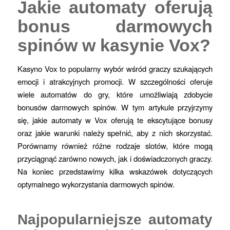
Jakie automaty oferują
bonus darmowych
spinów w kasynie Vox?
Kasyno Vox to popularny wybór wśród graczy szukających
emocji i atrakcyjnych promocji. W szczególności oferuje
wiele automatów do gry, które umożliwiają zdobycie
bonusów darmowych spinów. W tym artykule przyjrzymy
się, jakie automaty w Vox oferują te ekscytujące bonusy
oraz jakie warunki należy spełnić, aby z nich skorzystać.
Porównamy również różne rodzaje slotów, które mogą
przyciągnąć zarówno nowych, jak i doświadczonych graczy.
Na koniec przedstawimy kilka wskazówek dotyczących
optymalnego wykorzystania darmowych spinów.
Najpopularniejsze automaty