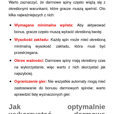
Warto zaznaczyć, że darmowe spiny często wiążą się z
określonymi warunkami, które gracze muszą spełnić. Oto
kilka najważniejszych z nich:
Wymagana minimalna wpłata:
Aby aktywować
bonus, gracze często muszą wpłacić określoną kwotę.
Wysokość zakładu:
Każdy spin może mieć określoną
minimalną wysokość zakładu, która musi być
przestrzegana.
Okres ważności:
Darmowe spiny mają określony czas
na wykorzystanie, więc warto z nich skorzystać jak
najszybciej.
Ograniczenie gier:
Nie wszystkie automaty mogą mieć
zastosowanie do bonusu darmowych spinów; warto
sprawdzić listę wyznaczonych gier.
Jak optymalnie