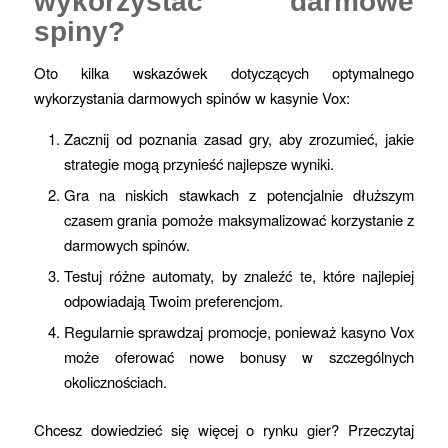
wykorzystać darmowe
spiny?
Oto kilka wskazówek dotyczących optymalnego
wykorzystania darmowych spinów w kasynie Vox:
Zacznij od poznania zasad gry, aby zrozumieć, jakie
strategie mogą przynieść najlepsze wyniki.
Gra na niskich stawkach z potencjalnie dłuższym
czasem grania pomoże maksymalizować korzystanie z
darmowych spinów.
Testuj różne automaty, by znaleźć te, które najlepiej
odpowiadają Twoim preferencjom.
Regularnie sprawdzaj promocje, ponieważ kasyno Vox
może oferować nowe bonusy w szczególnych
okolicznościach.
Chcesz dowiedzieć się więcej o rynku gier? Przeczytaj