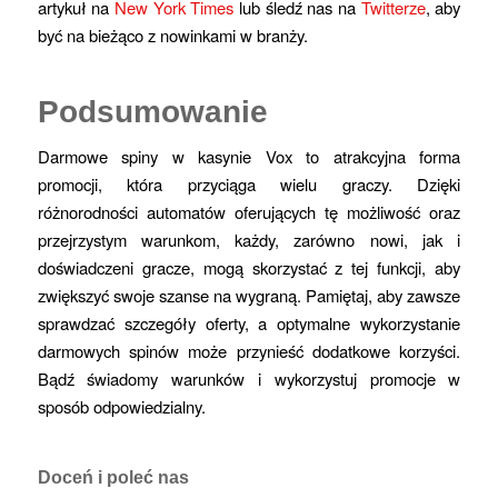
artykuł na
New York Times
lub śledź nas na
Twitterze
, aby
być na bieżąco z nowinkami w branży.
Podsumowanie
Darmowe spiny w kasynie Vox to atrakcyjna forma
promocji, która przyciąga wielu graczy. Dzięki
różnorodności automatów oferujących tę możliwość oraz
przejrzystym warunkom, każdy, zarówno nowi, jak i
doświadczeni gracze, mogą skorzystać z tej funkcji, aby
zwiększyć swoje szanse na wygraną. Pamiętaj, aby zawsze
sprawdzać szczegóły oferty, a optymalne wykorzystanie
darmowych spinów może przynieść dodatkowe korzyści.
Bądź świadomy warunków i wykorzystuj promocje w
sposób odpowiedzialny.
Doceń i poleć nas