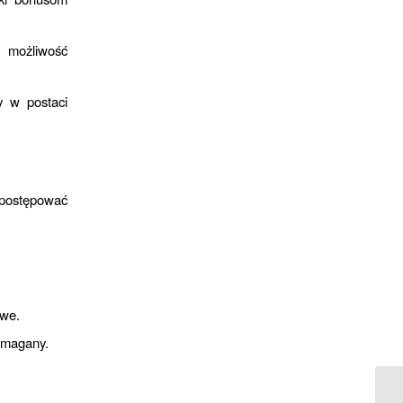
 możliwość
y w postaci
postępować
owe.
wymagany.
Za