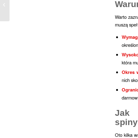
Ultimate Guide k Automatu Mostbet
Warun
Casino CZ
Warto zazna
muszą spełn
Wymaga
określo
Wysoko
która mu
Okres 
nich sko
Ogranic
darmowy
Jak 
spin
Oto kilka 