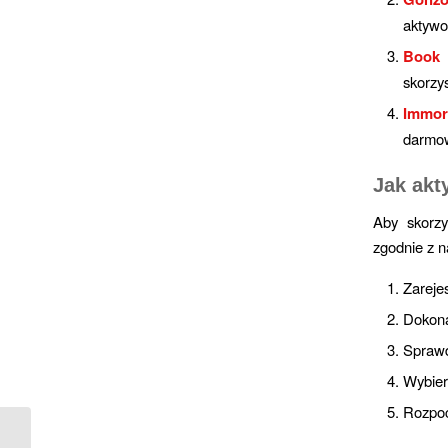
aktywo
Book 
skorzy
Immor
darmow
Jak ak
Aby skorz
zgodnie z n
Zarejes
Dokona
Sprawd
Wybier
Rozpoc