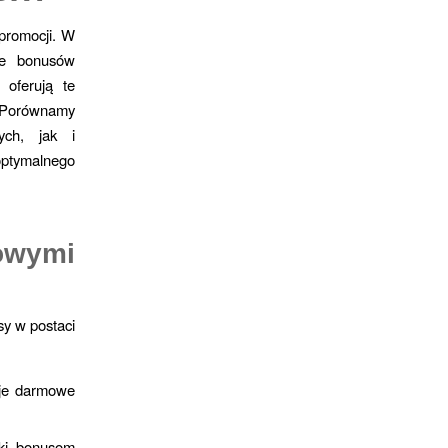
 promocji. W
cie bonusów
 oferują te
. Porównamy
ych, jak i
optymalnego
owymi
sy w postaci
uje darmowe
ki bonusom