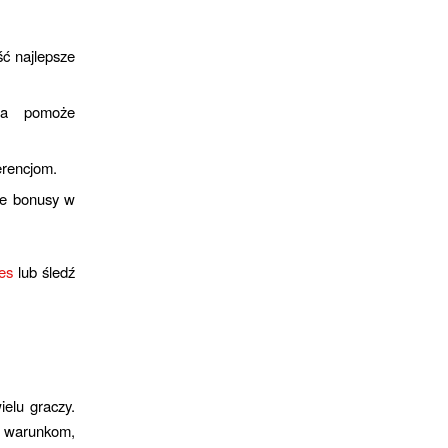
ść najlepsze
ia pomoże
erencjom.
we bonusy w
es
lub śledź
elu graczy.
m warunkom,