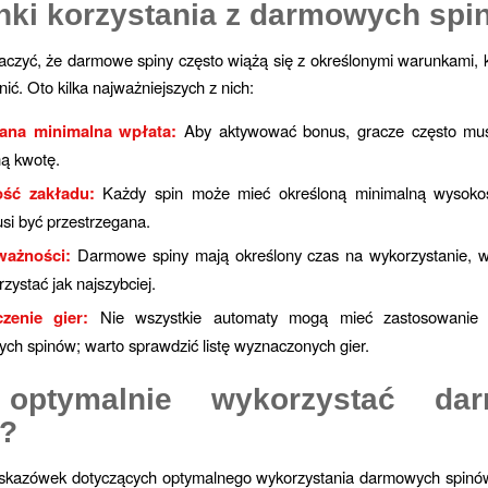
ki korzystania z darmowych spi
czyć, że darmowe spiny często wiążą się z określonymi warunkami, 
ić. Oto kilka najważniejszych z nich:
na minimalna wpłata:
Aby aktywować bonus, gracze często mus
ną kwotę.
ść zakładu:
Każdy spin może mieć określoną minimalną wysokoś
si być przestrzegana.
ważności:
Darmowe spiny mają określony czas na wykorzystanie, w
rzystać jak najszybciej.
zenie gier:
Nie wszystkie automaty mogą mieć zastosowanie
ch spinów; warto sprawdzić listę wyznaczonych gier.
optymalnie wykorzystać da
y?
wskazówek dotyczących optymalnego wykorzystania darmowych spinó