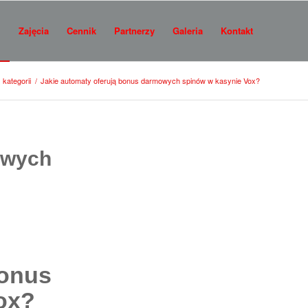
i
Zajęcia
Cennik
Partnerzy
Galeria
Kontakt
 kategorii
/
Jakie automaty oferują bonus darmowych spinów w kasynie Vox?
owych
onus
ox?