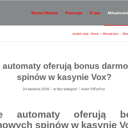
Strona Główna
Promocje
O nas
Aktualnośc
Jesteś tutaj:
Home
/
Aktualności
/
Bez
e automaty oferują bonus darm
spinów w kasynie Vox?
/
/
24 kwietnia 2026
w
Bez kategorii
Autor
FitForFun
ie automaty oferują b
owych spinów w kasynie V