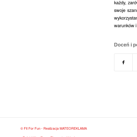
każdy, zaró
swoje szan
wykorzyst
warunków i
Doceń i p
© Fit For Fun - Realizacja
MATEOREKLAMA