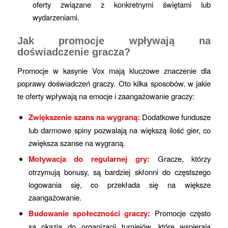
oferty związane z konkretnymi świętami lub
wydarzeniami.
Jak promocje wpływają na
doświadczenie gracza?
Promocje w kasynie Vox mają kluczowe znaczenie dla
poprawy doświadczeń graczy. Oto kilka sposobów, w jakie
te oferty wpływają na emocje i zaangażowanie graczy:
Zwiększenie szans na wygraną:
Dodatkowe fundusze
lub darmowe spiny pozwalają na większą ilość gier, co
zwiększa szanse na wygraną.
Motywacja do regularnej gry:
Gracze, którzy
otrzymują bonusy, są bardziej skłonni do częstszego
logowania się, co przekłada się na większe
zaangażowanie.
Budowanie społeczności graczy:
Promocje często
są okazją do organizacji turniejów, które wspierają