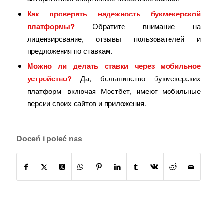
Как проверить надежность букмекерской
платформы?
Обратите внимание на
лицензирование, отзывы пользователей и
предложения по ставкам.
Можно ли делать ставки через мобильное
устройство?
Да, большинство букмекерских
платформ, включая Мостбет, имеют мобильные
версии своих сайтов и приложения.
Doceń i poleć nas