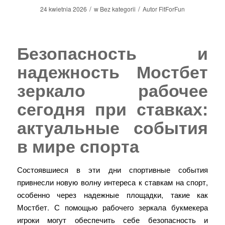
/
/
24 kwietnia 2026
w
Bez kategorii
Autor
FitForFun
Безопасность и
надежность Мостбет
зеркало рабочее
сегодня при ставках:
актуальные события
в мире спорта
Состоявшиеся в эти дни спортивные события
привнесли новую волну интереса к ставкам на спорт,
особенно через надежные площадки, такие как
Мостбет. С помощью рабочего зеркала букмекера
игроки могут обеспечить себе безопасность и