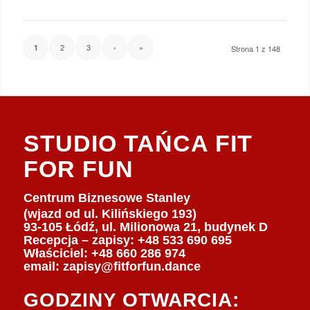
2
3
›
»
1
Strona 1 z 148
STUDIO TAŃCA FIT
FOR FUN
Centrum Biznesowe Stanley
(wjazd od ul. Kilińskiego 193)
93-105 Łódź, ul. Milionowa 21, budynek D
Recepcja – zapisy: +48 533 690 695
Właściciel:
+48 660 286 974
email:
zapisy@fitforfun.dance
GODZINY OTWARCIA: