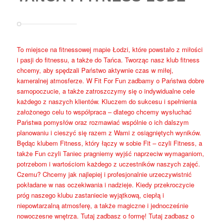
To miejsce na fitnessowej mapie Łodzi, które powstało z miłości
i pasji do fitnessu, a także do Tańca. Tworząc nasz klub fitness
chcemy, aby spędzali Państwo aktywnie czas w miłej,
kameralnej atmosferze. W Fit For Fun zadbamy o Państwa dobre
samopoczucie, a także zatroszczymy się o indywidualne cele
każdego z naszych klientów. Kluczem do sukcesu i spełnienia
założonego celu to współpraca – dlatego chcemy wysłuchać
Państwa pomysłów oraz rozmawiać wspólnie o ich dalszym
planowaniu i cieszyć się razem z Wami z osiągniętych wyników.
Będąc klubem Fitness, który łączy w sobie Fit – czyli Fitness, a
także Fun czyli Taniec pragniemy wyjść naprzeciw wymaganiom,
potrzebom i wartościom każdego z uczestników naszych zajęć.
Czemu? Chcemy jak najlepiej i profesjonalnie urzeczywistnić
pokładane w nas oczekiwania i nadzieje. Kiedy przekroczycie
próg naszego klubu zastaniecie wyjątkową, ciepłą i
niepowtarzalną atmosferę, a także magiczne i jednocześnie
nowoczesne wnętrza. Tutaj zadbasz o formę! Tutaj zadbasz o