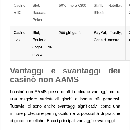
Casinò
Slot,
50% fino a €300
Skrill, Neteller,
ABC
Baccarat,
Bitcoin
Poker
Casinò
Slot,
200 giri gratis
PayPal, Trustly,
123
Roulette,
Carta di credito
Jogos de
mesa
Vantaggi e svantaggi dei
casinò non AAMS
I casinò non AAMS possono offrire alcune vantaggi, come
una maggiore varietà di giochi e bonus più generosi.
Tuttavia, ci sono anche svantaggi significativi, come una
minore protezione per i giocatori e la possibilità di pratiche
di gioco non etiche. Ecco i principali vantaggi e svantaggi: