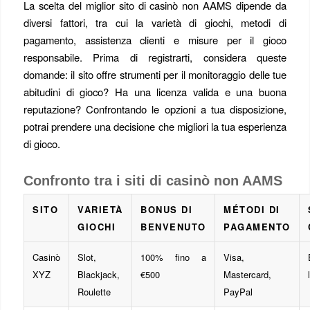
La scelta del miglior sito di casinò non AAMS dipende da
diversi fattori, tra cui la varietà di giochi, metodi di
pagamento, assistenza clienti e misure per il gioco
responsabile. Prima di registrarti, considera queste
domande: il sito offre strumenti per il monitoraggio delle tue
abitudini di gioco? Ha una licenza valida e una buona
reputazione? Confrontando le opzioni a tua disposizione,
potrai prendere una decisione che migliori la tua esperienza
di gioco.
Confronto tra i siti di casinò non AAMS
SITO
VARIETÀ
BONUS DI
MÉTODI DI
GIOCHI
BENVENUTO
PAGAMENTO
Casinò
Slot,
100% fino a
Visa,
XYZ
Blackjack,
€500
Mastercard,
Roulette
PayPal