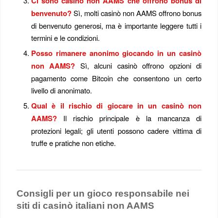
Ci sono casinò non AAMS che offrono bonus di
benvenuto?
Sì, molti casinò non AAMS offrono bonus
di benvenuto generosi, ma è importante leggere tutti i
termini e le condizioni.
Posso rimanere anonimo giocando in un casinò
non AAMS?
Sì, alcuni casinò offrono opzioni di
pagamento come Bitcoin che consentono un certo
livello di anonimato.
Qual è il rischio di giocare in un casinò non
AAMS?
Il rischio principale è la mancanza di
protezioni legali; gli utenti possono cadere vittima di
truffe e pratiche non etiche.
Consigli per un gioco responsabile nei
siti di casinò italiani non AAMS