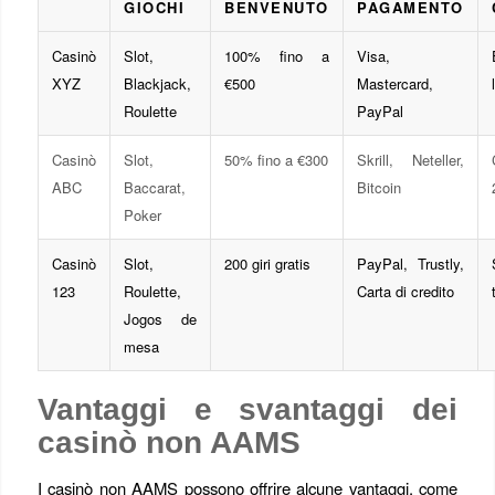
GIOCHI
BENVENUTO
PAGAMENTO
Casinò
Slot,
100% fino a
Visa,
XYZ
Blackjack,
€500
Mastercard,
Roulette
PayPal
Casinò
Slot,
50% fino a €300
Skrill, Neteller,
ABC
Baccarat,
Bitcoin
Poker
Casinò
Slot,
200 giri gratis
PayPal, Trustly,
123
Roulette,
Carta di credito
Jogos de
mesa
Vantaggi e svantaggi dei
casinò non AAMS
I casinò non AAMS possono offrire alcune vantaggi, come