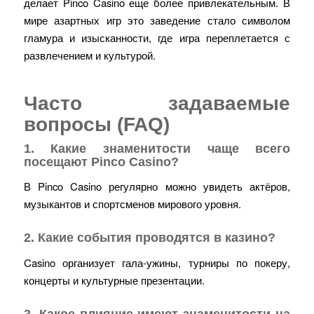
делает Pinco Casino еще более привлекательным. В
мире азартных игр это заведение стало символом
гламура и изысканности, где игра переплетается с
развлечением и культурой.
Часто задаваемые
вопросы (FAQ)
1. Какие знаменитости чаще всего
посещают Pinco Casino?
В Pinco Casino регулярно можно увидеть актёров,
музыкантов и спортсменов мирового уровня.
2. Какие события проводятся в казино?
Casino организует гала-ужины, турниры по покеру,
концерты и культурные презентации.
3. Какое влияние имеют знаменитости на