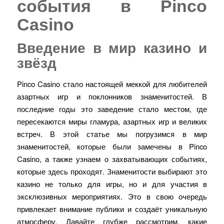
события в Pinco
Casino
Введение в мир казино и
звёзд
Pinco Casino стало настоящей меккой для любителей
азартных игр и поклонников знаменитостей. В
последние годы это заведение стало местом, где
пересекаются миры гламура, азартных игр и великих
встреч. В этой статье мы погрузимся в мир
знаменитостей, которые были замечены в Pinco
Casino, а также узнаем о захватывающих событиях,
которые здесь проходят. Знаменитости выбирают это
казино не только для игры, но и для участия в
эксклюзивных мероприятиях. Это в свою очередь
привлекает внимание публики и создаёт уникальную
атмосферу. Давайте глубже рассмотрим, какие