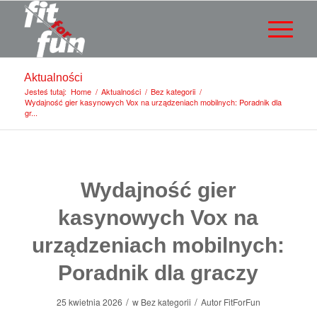
Aktualności
Jesteś tutaj:
Home
/
Aktualności
/
Bez kategorii
/
Wydajność gier kasynowych Vox na urządzeniach mobilnych: Poradnik dla
gr...
Wydajność gier
kasynowych Vox na
urządzeniach mobilnych:
Poradnik dla graczy
/
/
25 kwietnia 2026
w
Bez kategorii
Autor
FitForFun