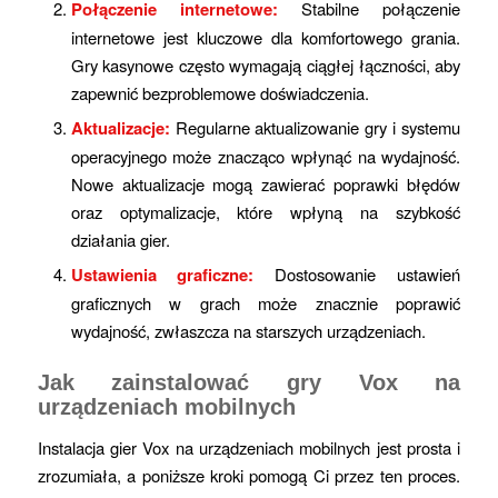
Połączenie internetowe:
Stabilne połączenie
internetowe jest kluczowe dla komfortowego grania.
Gry kasynowe często wymagają ciągłej łączności, aby
zapewnić bezproblemowe doświadczenia.
Aktualizacje:
Regularne aktualizowanie gry i systemu
operacyjnego może znacząco wpłynąć na wydajność.
Nowe aktualizacje mogą zawierać poprawki błędów
oraz optymalizacje, które wpłyną na szybkość
działania gier.
Ustawienia graficzne:
Dostosowanie ustawień
graficznych w grach może znacznie poprawić
wydajność, zwłaszcza na starszych urządzeniach.
Jak zainstalować gry Vox na
urządzeniach mobilnych
Instalacja gier Vox na urządzeniach mobilnych jest prosta i
zrozumiała, a poniższe kroki pomogą Ci przez ten proces.