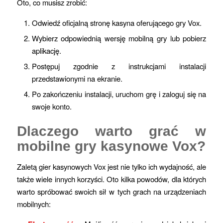
Oto, co musisz zrobić:
Odwiedź oficjalną stronę kasyna oferującego gry Vox.
Wybierz odpowiednią wersję mobilną gry lub pobierz
aplikację.
Postępuj zgodnie z instrukcjami instalacji
przedstawionymi na ekranie.
Po zakończeniu instalacji, uruchom grę i zaloguj się na
swoje konto.
Dlaczego warto grać w
mobilne gry kasynowe Vox?
Zaletą gier kasynowych Vox jest nie tylko ich wydajność, ale
także wiele innych korzyści. Oto kilka powodów, dla których
warto spróbować swoich sił w tych grach na urządzeniach
mobilnych: