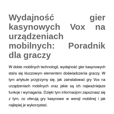
Wydajność gier
kasynowych Vox na
urządzeniach
mobilnych: Poradnik
dla graczy
W dobie mobilnych technologii, wydajność gier kasynowych
stała się kluczowym elementem doświadczenia graczy. W
tym artykule przyjrzymy się, jak zainstalować gry Vox na
urządzeniach mobilnych oraz jakie są ich najważniejsze
funkcje i wymagania. Dzięki tym informacjom zapoznasz się
z tym, co oferują gry kasynowe w wersji mobilnej i jak
najlepiej je wykorzystać.