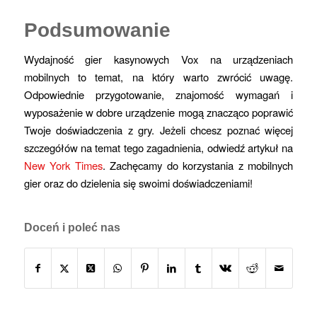
Podsumowanie
Wydajność gier kasynowych Vox na urządzeniach
mobilnych to temat, na który warto zwrócić uwagę.
Odpowiednie przygotowanie, znajomość wymagań i
wyposażenie w dobre urządzenie mogą znacząco poprawić
Twoje doświadczenia z gry. Jeżeli chcesz poznać więcej
szczegółów na temat tego zagadnienia, odwiedź artykuł na
New York Times
. Zachęcamy do korzystania z mobilnych
gier oraz do dzielenia się swoimi doświadczeniami!
Doceń i poleć nas