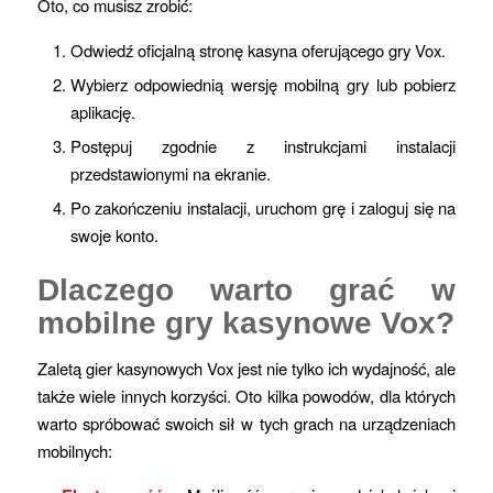
Oto, co musisz zrobić:
Odwiedź oficjalną stronę kasyna oferującego gry Vox.
Wybierz odpowiednią wersję mobilną gry lub pobierz
aplikację.
Postępuj zgodnie z instrukcjami instalacji
przedstawionymi na ekranie.
Po zakończeniu instalacji, uruchom grę i zaloguj się na
swoje konto.
Dlaczego warto grać w
mobilne gry kasynowe Vox?
Zaletą gier kasynowych Vox jest nie tylko ich wydajność, ale
także wiele innych korzyści. Oto kilka powodów, dla których
warto spróbować swoich sił w tych grach na urządzeniach
mobilnych: