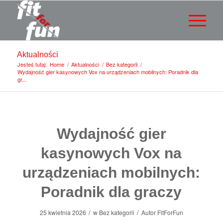
Aktualności
Jesteś tutaj:
Home
/
Aktualności
/
Bez kategorii
/
Wydajność gier kasynowych Vox na urządzeniach mobilnych: Poradnik dla
gr...
Wydajność gier
kasynowych Vox na
urządzeniach mobilnych:
Poradnik dla graczy
/
/
25 kwietnia 2026
w
Bez kategorii
Autor
FitForFun