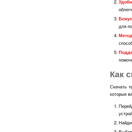
Удобн
облегч
Бонус
для по
Мето
спосо
Подде
помоч
Как 
Скачать п
которые в
Пере
устрой
Найди
Выбер