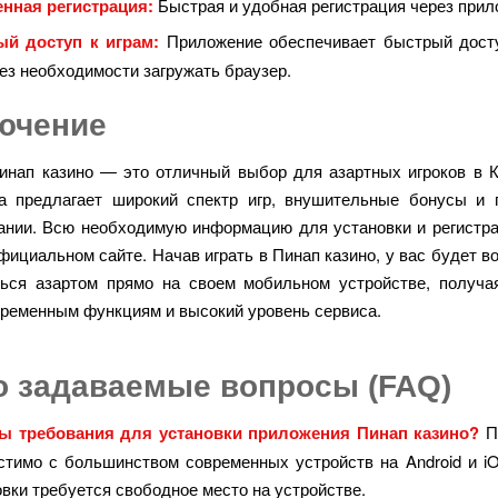
нная регистрация:
Быстрая и удобная регистрация через прил
й доступ к играм:
Приложение обеспечивает быстрый дост
ез необходимости загружать браузер.
ючение
инап казино — это отличный выбор для азартных игроков в К
 предлагает широкий спектр игр, внушительные бонусы и 
ании. Всю необходимую информацию для установки и регистр
фициальном сайте. Начав играть в Пинап казино, у вас будет 
ься азартом прямо на своем мобильном устройстве, получа
ременным функциям и высокий уровень сервиса.
о задаваемые вопросы (FAQ)
ы требования для установки приложения Пинап казино?
П
стимо с большинством современных устройств на Android и iO
вки требуется свободное место на устройстве.