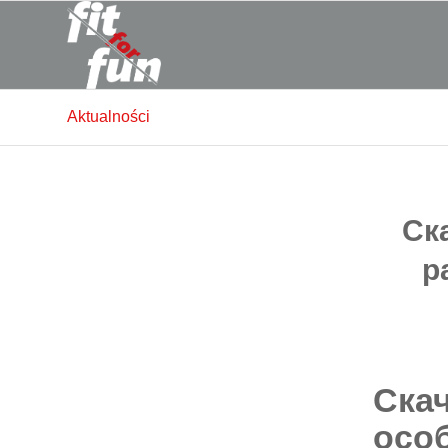
Aktualności
Ск
р
Ск
осо