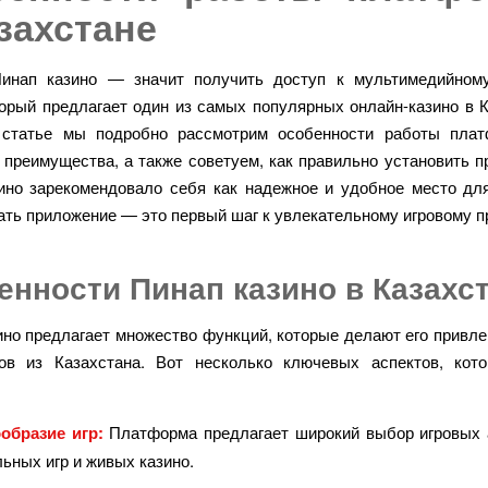
захстане
инап казино — значит получить доступ к мультимедийном
торый предлагает один из самых популярных онлайн-казино в К
 статье мы подробно рассмотрим особенности работы плат
 преимущества, а также советуем, как правильно установить п
ино зарекомендовало себя как надежное и удобное место дл
чать приложение — это первый шаг к увлекательному игровому п
енности Пинап казино в Казахс
ино предлагает множество функций, которые делают его привл
ов из Казахстана. Вот несколько ключевых аспектов, кот
образие игр:
Платформа предлагает широкий выбор игровых 
ьных игр и живых казино.