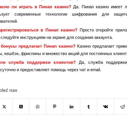
асно ли играть в Пинап казино?
Да, Пинап казино имеет 
льзует современные технологии шифрования для защи
ователей.
арегистрироваться в Пинап казино?
Просто откройте прило
 следуйте инструкциям на экране для создания аккаунта.
 бонусы предлагает Пинап казино?
Казино предлагает прив
ы, кешбэк, фриспины и множество акций для постоянных клиент
 ли служба поддержки клиентов?
Да, служба поддержки
суточно и предоставляет помощь через чат и email.
oleć nas