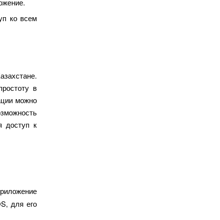
ожение.
уп ко всем
азахстане.
простоту в
ации можно
возможность
я доступ к
риложение
S, для его