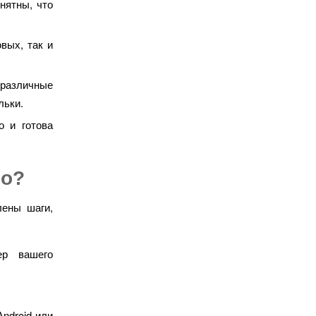
нятны, что
вых, так и
различные
льки.
о и готова
но?
лены шаги,
ер вашего
ndroid или