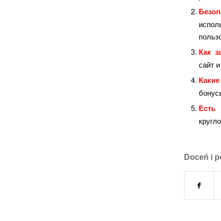
Безоп
испо
польз
Как з
сайт и
Какие
бонус
Есть
кругло
Doceń i p