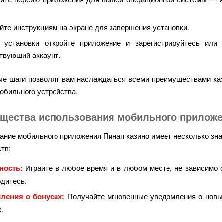
йте инструкциям на экране для завершения установки.
 установки откройте приложение и зарегистрируйтесь или
твующий аккаунт.
ые шаги позволят вам наслаждаться всеми преимуществами ка
обильного устройства.
щества использования мобильного прилож
ание мобильного приложения Пинап казино имеет несколько зн
тв:
ность:
Играйте в любое время и в любом месте, не зависимо от
одитесь.
ления о бонусах:
Получайте мгновенные уведомления о новы
х.