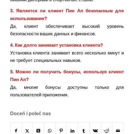
3. Является ли клиент Пин Ап безопасным для
использования?
Да, клиент обеспечивает высокий уровень
безопасности ваших данных и финансов.
4. Как долго занимает установка клиента?
Установка клиента занимает всего несколько минут и
не требует специальных навыков.
5. Можно ли получить бонусы, используя клиент
Пин Ап?
Да, многие бонусы доступны только для
пользователей приложения.
Doceń i poleć nas