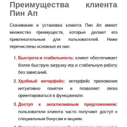
Преимущества клиента
Пин Ап
Скачивание и установка клиента Пин Ап имеют
множество преимуществ, которые делают его
привлекательным для пользователей. Ниже
перечислены основные из них:
Быстрота и стабильность:
клиент обеспечивает
более быструю загрузку игр и стабильную работу
без зависаний.
Удобный интерфейс:
интерфейс приложения
интуитивно понятен и позволяет легко
ориентироваться в функционале.
Доступ к эксклюзивным предложениям:
пользователи клиента часто получают доступ к
специальным бонусам и акциям.