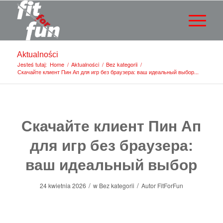
Aktualności
Jesteś tutaj:
Home
/
Aktualności
/
Bez kategorii
/
Скачайте клиент Пин Ап для игр без браузера: ваш идеальный выбор...
Скачайте клиент Пин Ап
для игр без браузера:
ваш идеальный выбор
/
/
24 kwietnia 2026
w
Bez kategorii
Autor
FitForFun