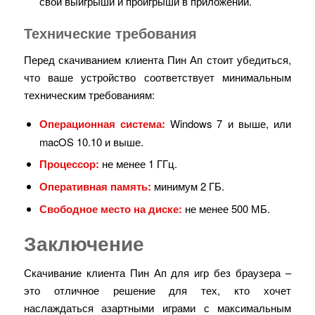
свои выигрыши и проигрыши в приложении.
Технические требования
Перед скачиванием клиента Пин Ап стоит убедиться,
что ваше устройство соответствует минимальным
техническим требованиям:
Операционная система:
Windows 7 и выше, или
macOS 10.10 и выше.
Процессор:
не менее 1 ГГц.
Оперативная память:
минимум 2 ГБ.
Свободное место на диске:
не менее 500 МБ.
Заключение
Скачивание клиента Пин Ап для игр без браузера –
это отличное решение для тех, кто хочет
наслаждаться азартными играми с максимальным