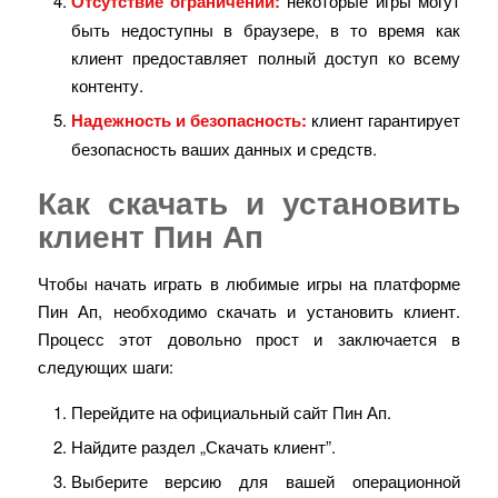
Отсутствие ограничений:
некоторые игры могут
быть недоступны в браузере, в то время как
клиент предоставляет полный доступ ко всему
контенту.
Надежность и безопасность:
клиент гарантирует
безопасность ваших данных и средств.
Как скачать и установить
клиент Пин Ап
Чтобы начать играть в любимые игры на платформе
Пин Ап, необходимо скачать и установить клиент.
Процесс этот довольно прост и заключается в
следующих шаги:
Перейдите на официальный сайт Пин Ап.
Найдите раздел „Скачать клиент”.
Выберите версию для вашей операционной