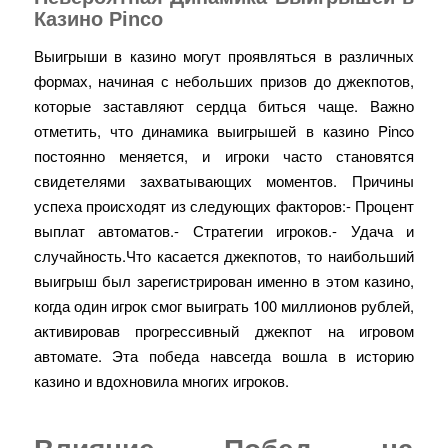
Казино Pinco
Выигрыши в казино могут проявляться в различных
формах, начиная с небольших призов до джекпотов,
которые заставляют сердца биться чаще. Важно
отметить, что динамика выигрышей в казино Pinco
постоянно меняется, и игроки часто становятся
свидетелями захватывающих моментов. Причины
успеха происходят из следующих факторов:- Процент
выплат автоматов.- Стратегии игроков.- Удача и
случайность.Что касается джекпотов, то наибольший
выигрыш был зарегистрирован именно в этом казино,
когда один игрок смог выиграть 100 миллионов рублей,
активировав прогрессивный джекпот на игровом
автомате. Эта победа навсегда вошла в историю
казино и вдохновила многих игроков.