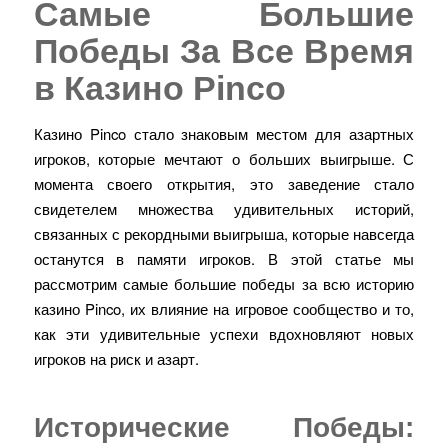
Самые Большие
Победы За Все Время
в Казино Pinco
Казино Pinco стало знаковым местом для азартных
игроков, которые мечтают о больших выигрыше. С
момента своего открытия, это заведение стало
свидетелем множества удивительных историй,
связанных с рекордными выигрыша, которые навсегда
останутся в памяти игроков. В этой статье мы
рассмотрим самые большие победы за всю историю
казино Pinco, их влияние на игровое сообщество и то,
как эти удивительные успехи вдохновляют новых
игроков на риск и азарт.
Исторические Победы: