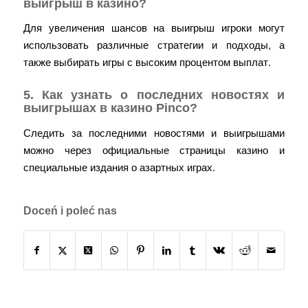
выигрыш в казино?
Для увеличения шансов на выигрыш игроки могут
использовать различные стратегии и подходы, а
также выбирать игры с высоким процентом выплат.
5. Как узнать о последних новостях и
выигрышах в казино Pinco?
Следить за последними новостями и выигрышами
можно через официальные страницы казино и
специальные издания о азартных играх.
Doceń i poleć nas