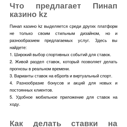
Что предлагает Пинап
казино kz
Пинап казино kz выделяется среди других платформ
не только своим стильным дизайном, но и
разнообразием предлагаемых услуг. Здесь вы
найдете:
1. Широкий выбор спортивных событий для ставок.
2. Живой раздел ставок, который позволяет делать
прогнозы в реальном времени.
3. Варианты ставок на eSports и виртуальный спорт.
4. Разнообразие бонусов и акций для новых и
постоянных клиентов.
5. Удобное мобильное приложение для ставок на
ходу.
Как делать ставки на