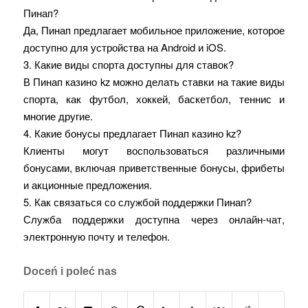
Пинап?
Да, Пинап предлагает мобильное приложение, которое
доступно для устройства на Android и iOS.
3. Какие виды спорта доступны для ставок?
В Пинап казино kz можно делать ставки на такие виды
спорта, как футбол, хоккей, баскетбол, теннис и
многие другие.
4. Какие бонусы предлагает Пинап казино kz?
Клиенты могут воспользоваться различными
бонусами, включая приветственные бонусы, фрибеты
и акционные предложения.
5. Как связаться со службой поддержки Пинап?
Служба поддержки доступна через онлайн-чат,
электронную почту и телефон.
Doceń i poleć nas