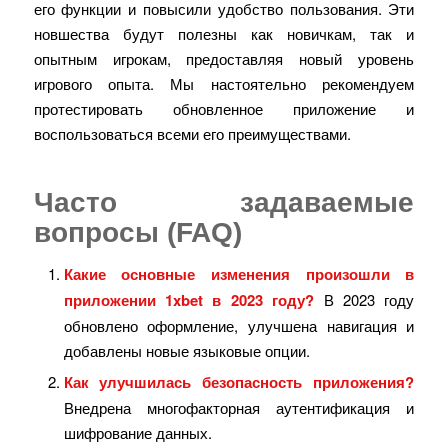
его функции и повысили удобство пользования. Эти
новшества будут полезны как новичкам, так и
опытным игрокам, предоставляя новый уровень
игрового опыта. Мы настоятельно рекомендуем
протестировать обновленное приложение и
воспользоваться всеми его преимуществами.
Часто задаваемые
вопросы (FAQ)
Какие основные изменения произошли в
приложении 1xbet в 2023 году?
В 2023 году
обновлено оформление, улучшена навигация и
добавлены новые языковые опции.
Как улучшилась безопасность приложения?
Внедрена многофакторная аутентификация и
шифрование данных.