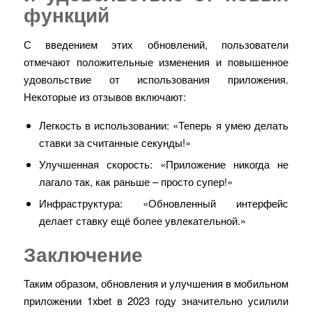
функций
С введением этих обновлений, пользователи
отмечают положительные изменения и повышенное
удовольствие от использования приложения.
Некоторые из отзывов включают:
Легкость в использовании: «Теперь я умею делать
ставки за считанные секунды!»
Улучшенная скорость: «Приложение никогда не
лагало так, как раньше – просто супер!»
Инфраструктура: «Обновленный интерфейс
делает ставку ещё более увлекательной.»
Заключение
Таким образом, обновления и улучшения в мобильном
приложении 1xbet в 2023 году значительно усилили