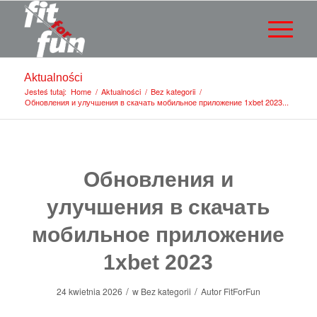
Aktualności
Jesteś tutaj:
Home
/
Aktualności
/
Bez kategorii
/
Обновления и улучшения в скачать мобильное приложение 1xbet 2023...
Обновления и
улучшения в скачать
мобильное приложение
1xbet 2023
/
/
24 kwietnia 2026
w
Bez kategorii
Autor
FitForFun