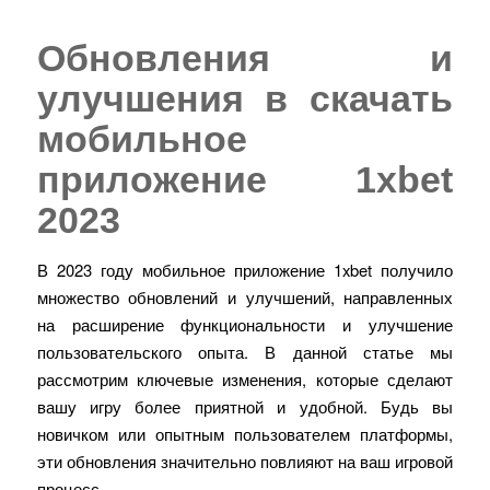
Обновления и
улучшения в скачать
мобильное
приложение 1xbet
2023
В 2023 году мобильное приложение 1xbet получило
множество обновлений и улучшений, направленных
на расширение функциональности и улучшение
пользовательского опыта. В данной статье мы
рассмотрим ключевые изменения, которые сделают
вашу игру более приятной и удобной. Будь вы
новичком или опытным пользователем платформы,
эти обновления значительно повлияют на ваш игровой
процесс.