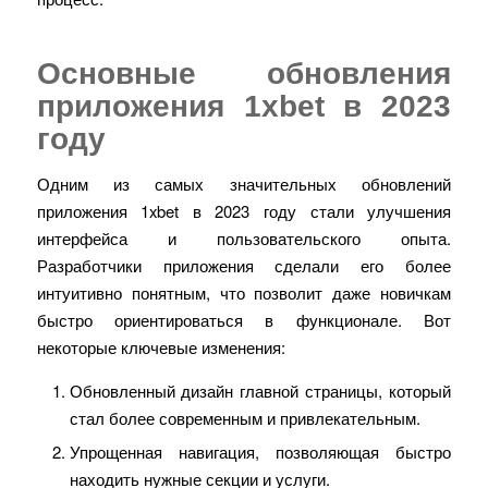
Основные обновления
приложения 1xbet в 2023
году
Одним из самых значительных обновлений
приложения 1xbet в 2023 году стали улучшения
интерфейса и пользовательского опыта.
Разработчики приложения сделали его более
интуитивно понятным, что позволит даже новичкам
быстро ориентироваться в функционале. Вот
некоторые ключевые изменения:
Обновленный дизайн главной страницы, который
стал более современным и привлекательным.
Упрощенная навигация, позволяющая быстро
находить нужные секции и услуги.