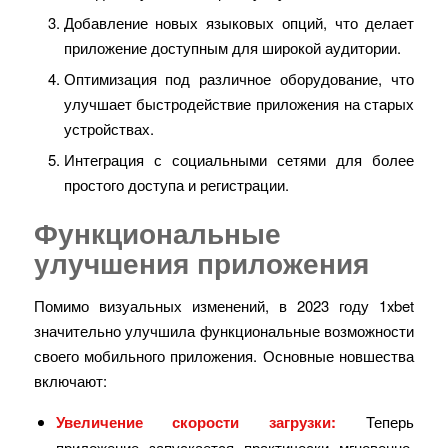
Добавление новых языковых опций, что делает
приложение доступным для широкой аудитории.
Оптимизация под различное оборудование, что
улучшает быстродействие приложения на старых
устройствах.
Интеграция с социальными сетями для более
простого доступа и регистрации.
Функциональные
улучшения приложения
Помимо визуальных изменений, в 2023 году 1xbet
значительно улучшила функциональные возможности
своего мобильного приложения. Основные новшества
включают:
Увеличение скорости загрузки:
Теперь
приложение запускается практически мгновенно,