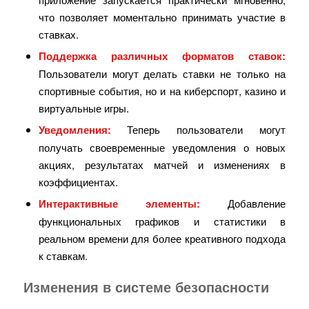
что позволяет моментально принимать участие в
ставках.
Поддержка различных форматов ставок:
Пользователи могут делать ставки не только на
спортивные события, но и на киберспорт, казино и
виртуальные игры.
Уведомления:
Теперь пользователи могут
получать своевременные уведомления о новых
акциях, результатах матчей и изменениях в
коэффициентах.
Интерактивные элементы:
Добавление
функциональных графиков и статистики в
реальном времени для более креативного подхода
к ставкам.
Изменения в системе безопасности