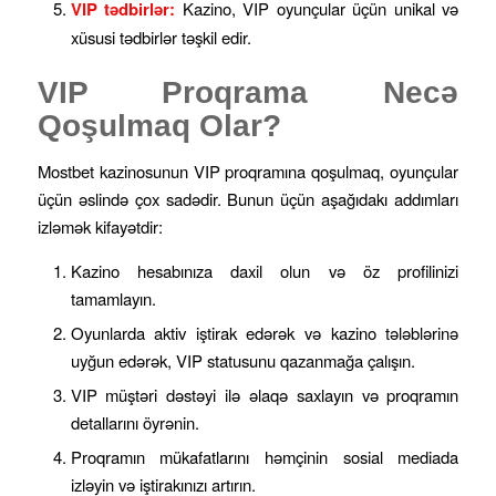
VIP tədbirlər:
Kazino, VIP oyunçular üçün unikal və
xüsusi tədbirlər təşkil edir.
VIP Proqrama Necə
Qoşulmaq Olar?
Mostbet kazinosunun VIP proqramına qoşulmaq, oyunçular
üçün əslində çox sadədir. Bunun üçün aşağıdakı addımları
izləmək kifayətdir:
Kazino hesabınıza daxil olun və öz profilinizi
tamamlayın.
Oyunlarda aktiv iştirak edərək və kazino tələblərinə
uyğun edərək, VIP statusunu qazanmağa çalışın.
VIP müştəri dəstəyi ilə əlaqə saxlayın və proqramın
detallarını öyrənin.
Proqramın mükafatlarını həmçinin sosial mediada
izləyin və iştirakınızı artırın.