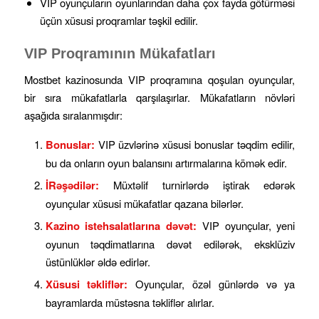
VIP oyunçuların oyunlarından daha çox fayda götürməsi
üçün xüsusi proqramlar təşkil edilir.
VIP Proqramının Mükafatları
Mostbet kazinosunda VIP proqramına qoşulan oyunçular,
bir sıra mükafatlarla qarşılaşırlar. Mükafatların növləri
aşağıda sıralanmışdır:
Bonuslar:
VIP üzvlərinə xüsusi bonuslar təqdim edilir,
bu da onların oyun balansını artırmalarına kömək edir.
İRəşədilər:
Müxtəlif turnirlərdə iştirak edərək
oyunçular xüsusi mükafatlar qazana bilərlər.
Kazino istehsalatlarına dəvət:
VIP oyunçular, yeni
oyunun təqdimatlarına dəvət edilərək, eksklüziv
üstünlüklər əldə edirlər.
Xüsusi təkliflər:
Oyunçular, özəl günlərdə və ya
bayramlarda müstəsna təkliflər alırlar.