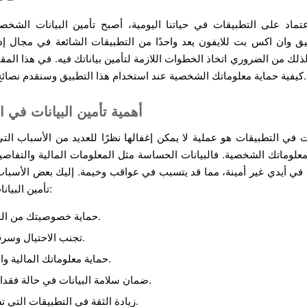
عتماد على التطبيقات في حياتنا اليومية، أصبح تأمين البيانات الشخصية
يق وان اكس بت للايفون يعد واحدًا من التطبيقات الشائعة في مجال إدا
ذلك من الضروري اتخاذ الخطوات اللازمة لتأمين بياناتك فيه. في هذا المق
كيفية حماية معلوماتك الشخصية عند استخدام هذا التطبيق وسنقدم نصائح أمان فعالة.
أهمية تأمين البيانات في ا
ات في التطبيقات هو عملية لا يمكن إغفالها نظرًا للعديد من الأسباب ال
لوماتك الشخصية. فالبيانات الحساسة مثل المعلومات المالية والتفاص
 في أيدي غير أمينة، مما قد يتسبب في عواقب وخيمة. إليك بعض الأسباب
تأمين البيانات أمرًا حيويًا:
حماية خصوصيتك من المهاجمين.
تجنب الاحتيال وسرقة الهوية.
حماية معلوماتك المالية والشخصية.
ضمان سلامة البيانات في حالة فقدان الجهاز.
زيادة الثقة في التطبيقات التي تستخدمها.