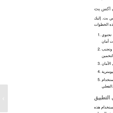
ن اكس بت
س بت. إليك
 تحتوي
 وتجنب
ستخدام
فعلي.
 التطبيق
كيفية تحميل برنامج 1xbet خطوة بخطوة
استخدام هذه