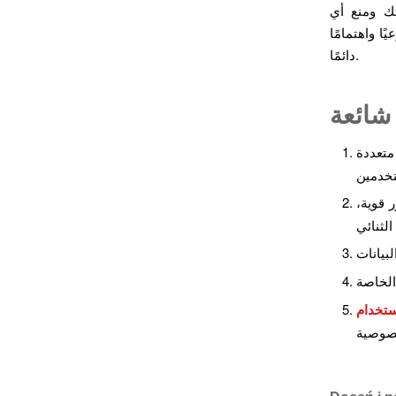
تك ومنع أي
ا واهتمامًا
دائمًا.
شائعة
متعددة
 قوية،