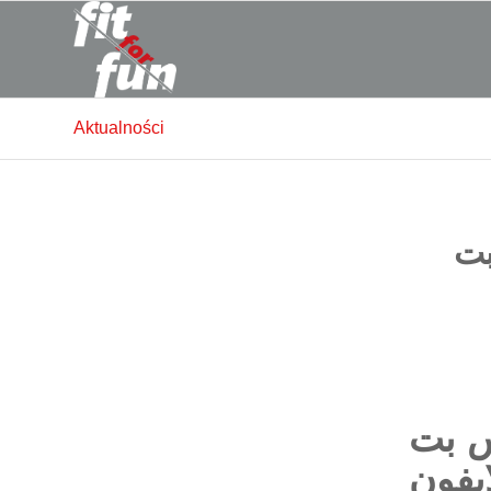
Aktualności
بت
س بت
ايفون