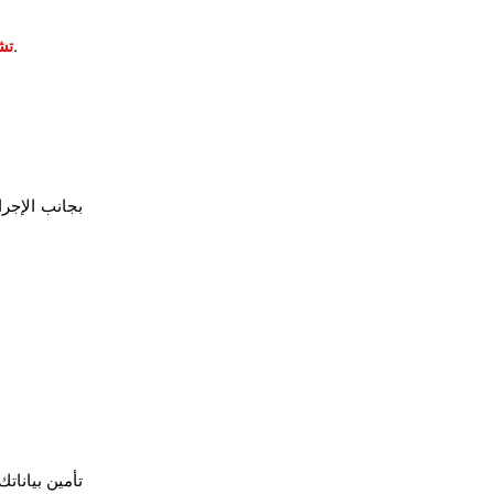
يعتمد التطبيق على تقنيات تشفير متقدمة لحماية البيانات أثناء النقل.
تش
بجانب الإجر
تأمين بيانا