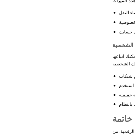
ت الشخصية
نك اتباعها
خاتمة
لرقمية. من