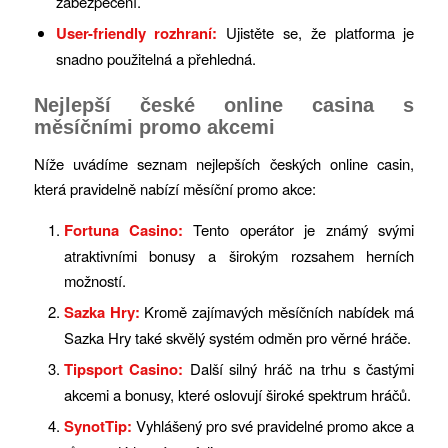
zabezpečení.
User-friendly rozhraní:
Ujistěte se, že platforma je
snadno použitelná a přehledná.
Nejlepší české online casina s
měsíčními promo akcemi
Níže uvádíme seznam nejlepších českých online casin,
která pravidelně nabízí měsíční promo akce:
Fortuna Casino:
Tento operátor je známý svými
atraktivními bonusy a širokým rozsahem herních
možností.
Sazka Hry:
Kromě zajímavých měsíčních nabídek má
Sazka Hry také skvělý systém odměn pro věrné hráče.
Tipsport Casino:
Další silný hráč na trhu s častými
akcemi a bonusy, které oslovují široké spektrum hráčů.
SynotTip:
Vyhlášený pro své pravidelné promo akce a