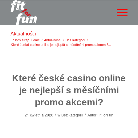
Aktualności
Jesteś tutaj:
Home
/
Aktualności
/
Bez kategorii
/
Které české casino online je nejlepší s měsíčními promo akcemi?...
Které české casino online
je nejlepší s měsíčními
promo akcemi?
/
/
21 kwietnia 2026
w
Bez kategorii
Autor
FitForFun