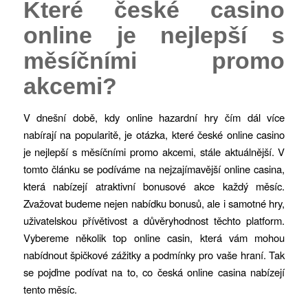
Které české casino
online je nejlepší s
měsíčními promo
akcemi?
V dnešní době, kdy online hazardní hry čím dál více
nabírají na popularitě, je otázka, které české online casino
je nejlepší s měsíčními promo akcemi, stále aktuálnější. V
tomto článku se podíváme na nejzajímavější online casina,
která nabízejí atraktivní bonusové akce každý měsíc.
Zvažovat budeme nejen nabídku bonusů, ale i samotné hry,
uživatelskou přívětivost a důvěryhodnost těchto platform.
Vybereme několik top online casin, která vám mohou
nabídnout špičkové zážitky a podmínky pro vaše hraní. Tak
se pojďme podívat na to, co česká online casina nabízejí
tento měsíc.