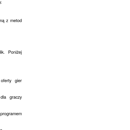
y.
dną z metod
ik. Poniżej
ferty gier
dla graczy
m programem
a.