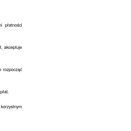
i płatności
, akceptuje
o rozpocząć
płat.
 korzystnym