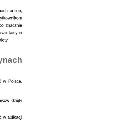
ach online,
żytkownikom
co znacznie
epsze kasyna
lety.
synach
ć w Polsce.
ików dzięki
 w aplikacji