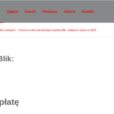
i
Zajęcia
Cennik
Partnerzy
Galeria
Kontakt
Bez kategorii
/
Kasyna online akceptujące wpłatę Blik: najlepsze opcje w 2023
lik:
płatę