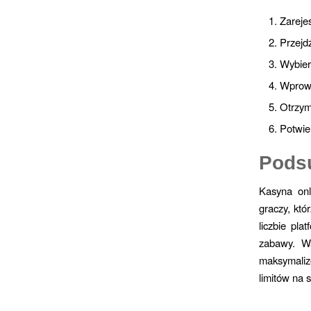
Zareje
Przejdź
Wybier
Wprowa
Otrzym
Potwie
Pods
Kasyna onl
graczy, któ
liczbie pl
zabawy. Wa
maksymalizo
limitów na 