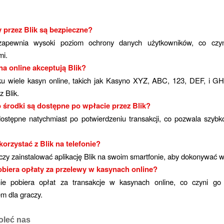
 przez Blik są bezpieczne?
zapewnia wysoki poziom ochrony danych użytkowników, co czyn
mi.
na online akceptują Blik?
u wiele kasyn online, takich jak Kasyno XYZ, ABC, 123, DEF, i GHI
z Blik.
 środki są dostępne po wpłacie przez Blik?
dostępne natychmiast po potwierdzeniu transakcji, co pozwala szybk
orzystać z Blik na telefonie?
czy zainstalować aplikację Blik na swoim smartfonie, aby dokonywać w
obiera opłaty za przelewy w kasynach online?
nie pobiera opłat za transakcje w kasynach online, co czyni go
m dla graczy.
oleć nas