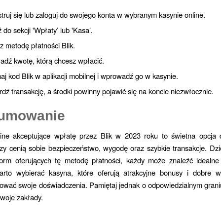
struj się lub zaloguj do swojego konta w wybranym kasynie online.
 do sekcji 'Wpłaty’ lub 'Kasa’.
z metodę płatności Blik.
dź kwotę, którą chcesz wpłacić.
aj kod Blik w aplikacji mobilnej i wprowadź go w kasynie.
rdź transakcję, a środki powinny pojawić się na koncie niezwłocznie.
umowanie
ine akceptujące wpłatę przez Blik w 2023 roku to świetna opcja d
rzy cenią sobie bezpieczeństwo, wygodę oraz szybkie transakcje. Dzi
atform oferujących tę metodę płatności, każdy może znaleźć idealne
rto wybierać kasyna, które oferują atrakcyjne bonusy i dobre w
wać swoje doświadczenia. Pamiętaj jednak o odpowiedzialnym graniu
swoje zakłady.