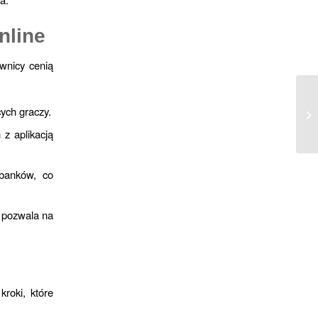
nline
ownicy cenią
cych graczy.
 z aplikacją
 banków, co
o pozwala na
roki, które