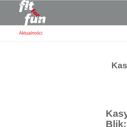
Aktualności
Kas
Kasy
Blik