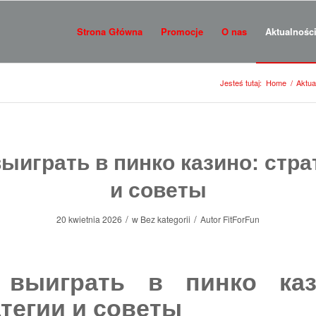
Strona Główna
Promocje
O nas
Aktualnośc
Jesteś tutaj:
Home
/
Aktua
выиграть в пинко казино: стра
и советы
/
/
20 kwietnia 2026
w
Bez kategorii
Autor
FitForFun
 выиграть в пинко каз
тегии и советы