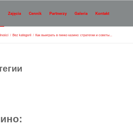
i
Zajęcia
Cennik
Partnerzy
Galeria
Kontakt
lności
/
Bez kategorii
/
Как выиграть в пинко казино: стратегии и советы...
тегии
ино: