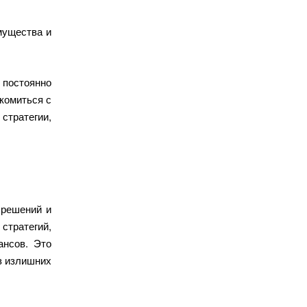
мущества и
 постоянно
комиться с
стратегии,
 решений и
тратегий,
ансов. Это
з излишних