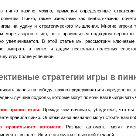
 в пинко казино можно, применяя определенные стратегии
советам. Пинко, также известный как пинбол-казино, сочет
игры на удачу и стратегического мышления. Многие игроки 
м море азартных игр, но с правильным подходом вероятно
но увеличивается. В этой статье мы рассмотрим ключевые 
е выиграть в пинко, и дадим несколько полезных совето
ашу игру более успешной.
ктивные стратегии игры в пин
личить шансы на победу, важно придерживаться определенных 
едены лучшие подходы, которые могут помочь вам выигрывать 
ние правил игры:
Прежде чем начинать, убедитесь, что вы
ете правила пинко. Ошибки из-за незнания могут стоить вам по
р правильного автомата:
Разные автоматы могут имет
ициенты выплат. Ищите автоматы с высокой отдачей.