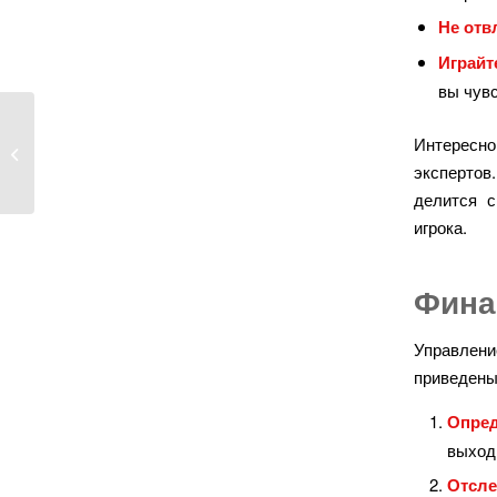
Не отв
Играйт
вы чувс
Интересн
Maraton SLAVICA DANCE
экспертов
делится с
игрока.
Фина
Управлени
приведены
Опред
выходи
Отсле