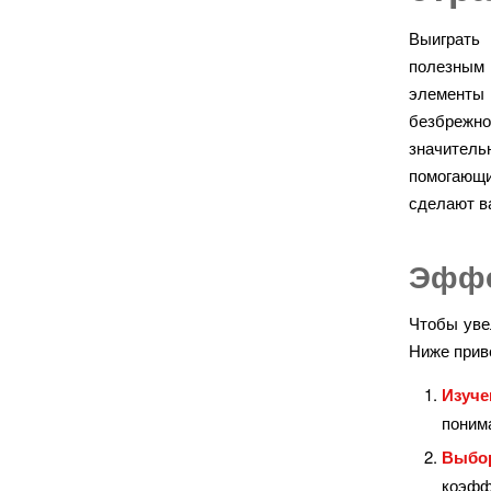
Выиграть
полезным 
элементы 
безбрежно
значитель
помогающи
сделают в
Эффе
Чтобы уве
Ниже прив
Изуче
понима
Выбо
коэфф