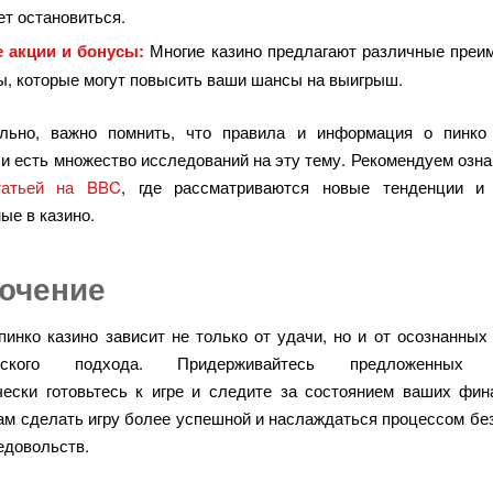
ет остановиться.
 акции и бонусы:
Многие казино предлагают различные преи
ы, которые могут повысить ваши шансы на выигрыш.
льно, важно помнить, что правила и информация о пинко
 и есть множество исследований на эту тему. Рекомендуем озна
татьей на BBC
, где рассматриваются новые тенденции и 
ые в казино.
ючение
пинко казино зависит не только от удачи, но и от осознанных
ческого подхода. Придерживайтесь предложенных с
чески готовьтесь к игре и следите за состоянием ваших фин
ам сделать игру более успешной и наслаждаться процессом бе
едовольств.