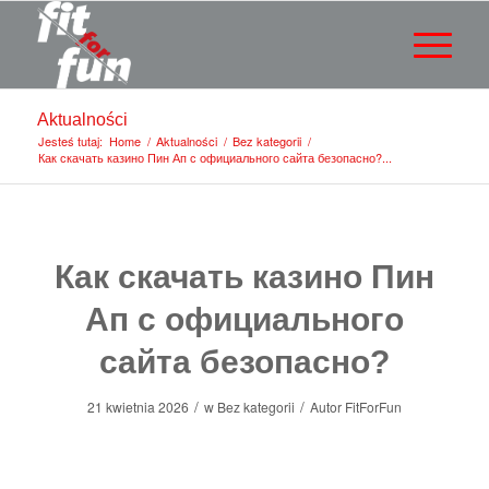
Aktualności
Jesteś tutaj:
Home
/
Aktualności
/
Bez kategorii
/
Как скачать казино Пин Ап с официального сайта безопасно?...
Как скачать казино Пин
Ап с официального
сайта безопасно?
/
/
21 kwietnia 2026
w
Bez kategorii
Autor
FitForFun