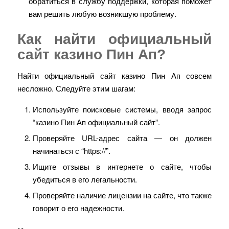
обратиться в службу поддержки, которая поможет
вам решить любую возникшую проблему.
Как найти официальный
сайт казино Пин Ап?
Найти официальный сайт казино Пин Ап совсем
несложно. Следуйте этим шагам:
Используйте поисковые системы, вводя запрос
“казино Пин Ап официальный сайт”.
Проверяйте URL-адрес сайта — он должен
начинаться с “https://”.
Ищите отзывы в интернете о сайте, чтобы
убедиться в его легальности.
Проверяйте наличие лицензии на сайте, что также
говорит о его надежности.