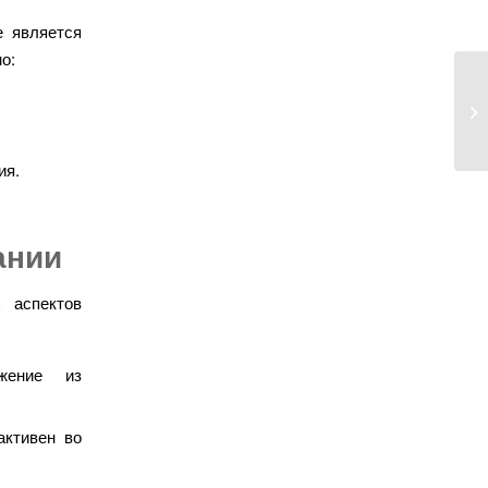
е является
о:
Kt
s 
ия.
ании
 аспектов
жение из
активен во