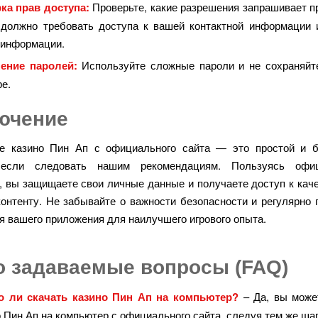
ка прав доступа:
Проверьте, какие разрешения запрашивает п
 должно требовать доступа к вашей контактной информации 
 информации.
ение паролей:
Используйте сложные пароли и не сохраняйт
е.
ючение
е казино Пин Ап с официального сайта — это простой и 
 если следовать нашим рекомендациям. Пользуясь офи
, вы защищаете свои личные данные и получаете доступ к кач
контенту. Не забывайте о важности безопасности и регулярно 
я вашего приложения для наилучшего игрового опыта.
о задаваемые вопросы (FAQ)
 ли скачать казино Пин Ап на компьютер?
– Да, вы може
 Пин Ап на компьютер с официального сайта, следуя тем же ша