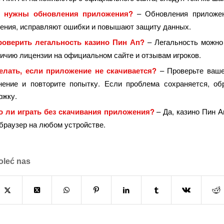
м нужны обновления приложения?
– Обновления приложен
ения, исправляют ошибки и повышают защиту данных.
роверить легальность казино Пин Ап?
– Легальность можно
личию лицензии на официальном сайте и отзывам игроков.
елать, если приложение не скачивается?
– Проверьте ваше
нение и повторите попытку. Если проблема сохраняется, об
ржку.
 ли играть без скачивания приложения?
– Да, казино Пин А
 браузер на любом устройстве.
oleć nas