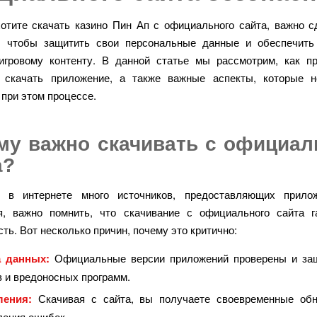
отите скачать казино Пин Ап с официального сайта, важно с
, чтобы защитить свои персональные данные и обеспечит
игровому контенту. В данной статье мы рассмотрим, как п
 скачать приложение, а также важные аспекты, которые 
 при этом процессе.
му важно скачивать с официал
а?
у в интернете много источников, предоставляющих прило
я, важно помнить, что скачивание с официального сайта г
ть. Вот несколько причин, почему это критично:
 данных:
Официальные версии приложений проверены и за
в и вредоносных программ.
ления:
Скачивая с сайта, вы получаете своевременные обн
ления ошибок.