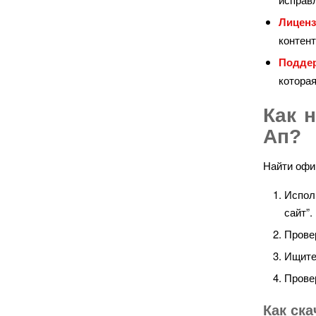
Лиценз
контент
Подде
котора
Как 
Ап?
Найти офи
Испол
сайт”.
Провер
Ищите 
Провер
Как ск