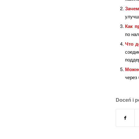
Заче
улучш
Как п
по на
Что д
соеди
подде
Можно
через
Doceń i p