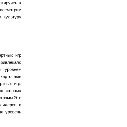
птируясь к
рассмотрим
а культуру
артных игр
привлекало
м уровнем
 карточные
ртных игр.
ых игорных
ограмм.Это
 лидеров в
ял уровень