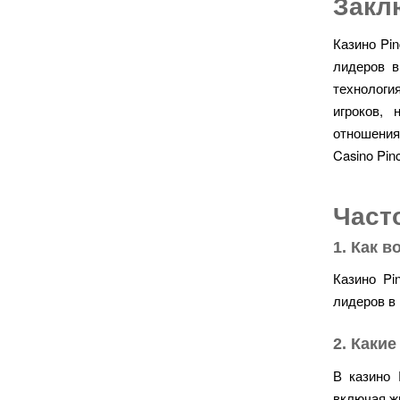
Закл
Казино Pi
лидеров в
технологи
игроков, 
отношения
Casino Pi
Част
1. Как в
Казино Pi
лидеров в 
2. Каки
В казино 
включая ж