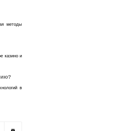
чая методы
е казино и
рию?
хнологий в