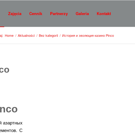
i
Zajęcia
Cennik
Partnerzy
Galeria
Kontakt
aj:
Home
/
Aktualności
/
Bez kategorii
/
История и эволюция казино Pinco
co
inco
й азартных
ементов. С