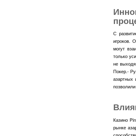
Инно
проц
С развити
игроков. 
могут вза
только ус
не выходя
Покер.- Р
азартных 
позволили 
Влия
Казино Pi
рынке аза
способств