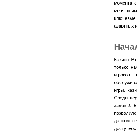
момента с
меняющимс
ключевые 
азартных и
Нача
Казино Pi
только на
игроков 
обслужива
игры, каз
Среди пер
залов.2. 
позволило
данном се
доступност