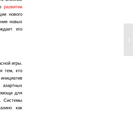
 о
развитии
ции нового
ения новых
рждает его
Пр
Пи
асной игры.
я тем, кто
 инициатив
 азартных
помощи для
3. Системы
азино как