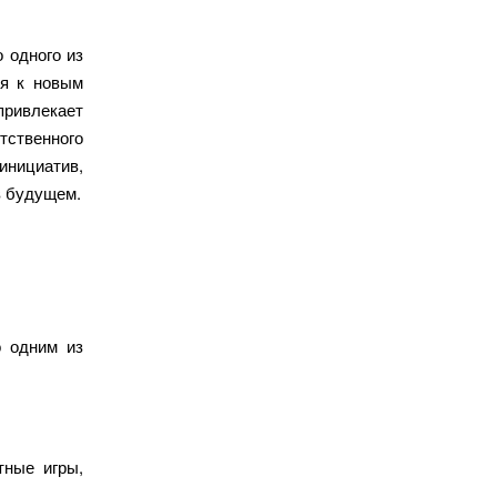
 одного из
ия к новым
привлекает
тственного
инициатив,
в будущем.
о одним из
тные игры,