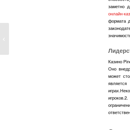
заметно д
онлайн-ка
формата д
законодат
значимость
Mostbet APK Yükləməsinin Əsas
Amilləri və Təhlükəsizlik Analizi
Лидерс
Казино Pin
Оно внедр
может сто
является
играх.Нек
игроков.2
ограниче
ответствен