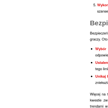
Wykor
szanse 
Bezpi
Bezpieczeń
graczy. Ot
Wybór 
odpowied
Ustalen
tego limi
Unikaj
znieksz
Więcej na 
kwestie zw
trendami 