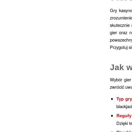
Gry kasyno
zrozumieni
skutecznie
gier oraz 
powszechnyc
Przygotuj 
Jak 
Wybór gier
zwrócić uwa
Typ gry
blackjac
Reguły
Dzięki 