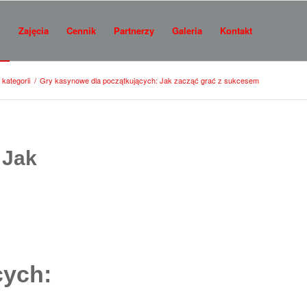
i
Zajęcia
Cennik
Partnerzy
Galeria
Kontakt
 kategorii
/
Gry kasynowe dla początkujących: Jak zacząć grać z sukcesem
 Jak
cych: