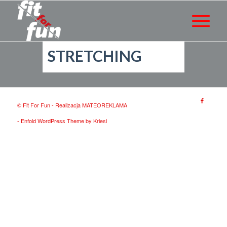
STRETCHING
© Fit For Fun - Realizacja
MATEOREKLAMA
-
Enfold WordPress Theme by Kriesi