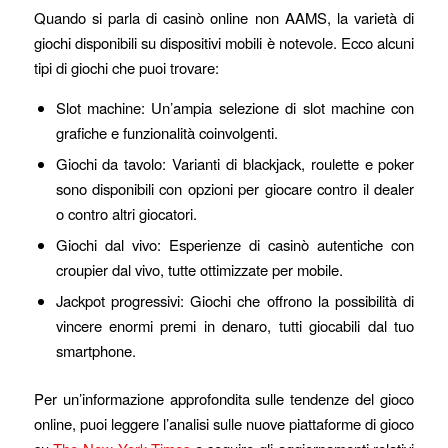
Quando si parla di casinò online non AAMS, la varietà di
giochi disponibili su dispositivi mobili è notevole. Ecco alcuni
tipi di giochi che puoi trovare:
Slot machine: Un’ampia selezione di slot machine con
grafiche e funzionalità coinvolgenti.
Giochi da tavolo: Varianti di blackjack, roulette e poker
sono disponibili con opzioni per giocare contro il dealer
o contro altri giocatori.
Giochi dal vivo: Esperienze di casinò autentiche con
croupier dal vivo, tutte ottimizzate per mobile.
Jackpot progressivi: Giochi che offrono la possibilità di
vincere enormi premi in denaro, tutti giocabili dal tuo
smartphone.
Per un’informazione approfondita sulle tendenze del gioco
online, puoi leggere l’analisi sulle nuove piattaforme di gioco