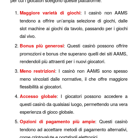
per cui i giocatori scelgono queste piattaforme:
Maggiore varietà di giochi
: I casinò non AAMS
tendono a offrire un’ampia selezione di giochi, dalle
slot machine ai giochi da tavolo, passando per i giochi
dal vivo.
Bonus più generosi
: Questi casinò possono offrire
promozioni e bonus che superano quelli dei siti AAMS,
rendendoli più attraenti per i nuovi giocatori.
Meno restrizioni
: I casinò non AAMS sono spesso
meno vincolati dalle normative, il che offre maggiore
flessibilità ai giocatori.
Accesso globale
: I giocatori possono accedere a
questi casinò da qualsiasi luogo, permettendo una vera
esperienza di gioco globale.
Opzioni di pagamento più ampie
: Questi casinò
tendono ad accettare metodi di pagamento alternativi,
come criptovalute e portafogli elettronici.