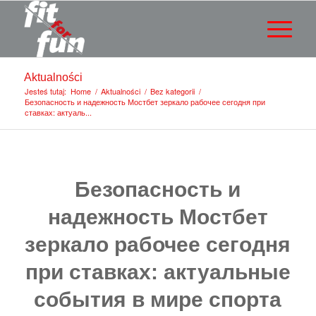
Aktualności
Jesteś tutaj:
Home
/
Aktualności
/
Bez kategorii
/
Безопасность и надежность Мостбет зеркало рабочее сегодня при
ставках: актуаль...
Безопасность и
надежность Мостбет
зеркало рабочее сегодня
при ставках: актуальные
события в мире спорта