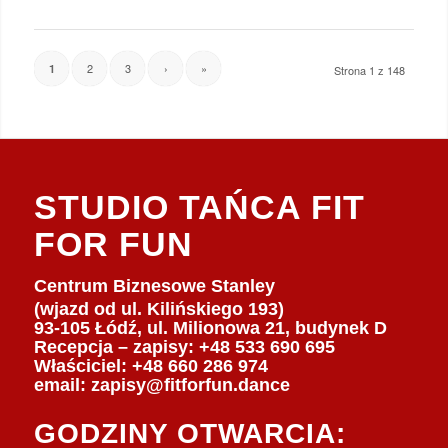
2
3
›
»
1
Strona 1 z 148
STUDIO TAŃCA FIT
FOR FUN
Centrum Biznesowe Stanley
(wjazd od ul. Kilińskiego 193)
93-105 Łódź, ul. Milionowa 21, budynek D
Recepcja – zapisy: +48 533 690 695
Właściciel:
+48 660 286 974
email:
zapisy@fitforfun.dance
GODZINY OTWARCIA: