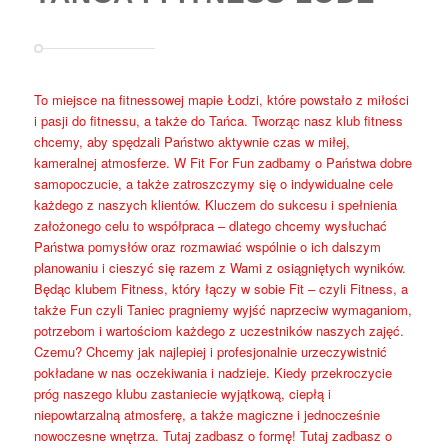
To miejsce na fitnessowej mapie Łodzi, które powstało z miłości
i pasji do fitnessu, a także do Tańca. Tworząc nasz klub fitness
chcemy, aby spędzali Państwo aktywnie czas w miłej,
kameralnej atmosferze. W Fit For Fun zadbamy o Państwa dobre
samopoczucie, a także zatroszczymy się o indywidualne cele
każdego z naszych klientów. Kluczem do sukcesu i spełnienia
założonego celu to współpraca – dlatego chcemy wysłuchać
Państwa pomysłów oraz rozmawiać wspólnie o ich dalszym
planowaniu i cieszyć się razem z Wami z osiągniętych wyników.
Będąc klubem Fitness, który łączy w sobie Fit – czyli Fitness, a
także Fun czyli Taniec pragniemy wyjść naprzeciw wymaganiom,
potrzebom i wartościom każdego z uczestników naszych zajęć.
Czemu? Chcemy jak najlepiej i profesjonalnie urzeczywistnić
pokładane w nas oczekiwania i nadzieje. Kiedy przekroczycie
próg naszego klubu zastaniecie wyjątkową, ciepłą i
niepowtarzalną atmosferę, a także magiczne i jednocześnie
nowoczesne wnętrza. Tutaj zadbasz o formę! Tutaj zadbasz o