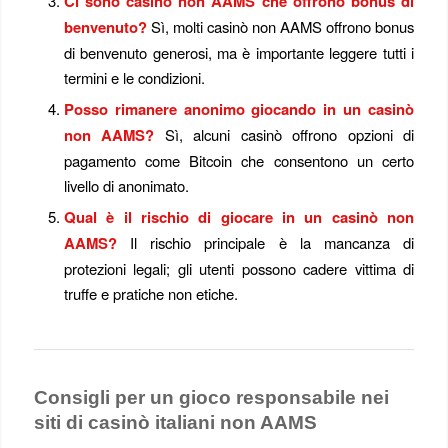
Ci sono casinò non AAMS che offrono bonus di
benvenuto?
Sì, molti casinò non AAMS offrono bonus
di benvenuto generosi, ma è importante leggere tutti i
termini e le condizioni.
Posso rimanere anonimo giocando in un casinò
non AAMS?
Sì, alcuni casinò offrono opzioni di
pagamento come Bitcoin che consentono un certo
livello di anonimato.
Qual è il rischio di giocare in un casinò non
AAMS?
Il rischio principale è la mancanza di
protezioni legali; gli utenti possono cadere vittima di
truffe e pratiche non etiche.
Consigli per un gioco responsabile nei
siti di casinò italiani non AAMS