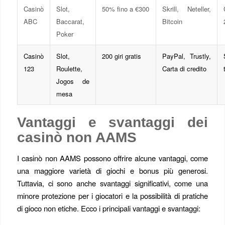
Casinò
Slot,
50% fino a €300
Skrill, Neteller,
ABC
Baccarat,
Bitcoin
Poker
Casinò
Slot,
200 giri gratis
PayPal, Trustly,
123
Roulette,
Carta di credito
Jogos de
mesa
Vantaggi e svantaggi dei
casinò non AAMS
I casinò non AAMS possono offrire alcune vantaggi, come
una maggiore varietà di giochi e bonus più generosi.
Tuttavia, ci sono anche svantaggi significativi, come una
minore protezione per i giocatori e la possibilità di pratiche
di gioco non etiche. Ecco i principali vantaggi e svantaggi: