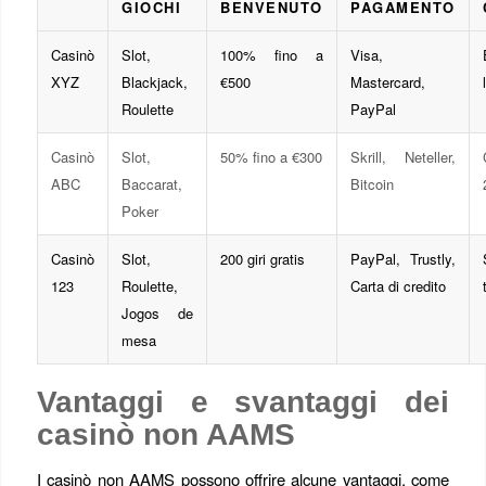
GIOCHI
BENVENUTO
PAGAMENTO
Casinò
Slot,
100% fino a
Visa,
XYZ
Blackjack,
€500
Mastercard,
Roulette
PayPal
Casinò
Slot,
50% fino a €300
Skrill, Neteller,
ABC
Baccarat,
Bitcoin
Poker
Casinò
Slot,
200 giri gratis
PayPal, Trustly,
123
Roulette,
Carta di credito
Jogos de
mesa
Vantaggi e svantaggi dei
casinò non AAMS
I casinò non AAMS possono offrire alcune vantaggi, come