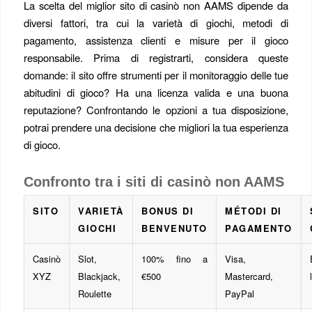
La scelta del miglior sito di casinò non AAMS dipende da
diversi fattori, tra cui la varietà di giochi, metodi di
pagamento, assistenza clienti e misure per il gioco
responsabile. Prima di registrarti, considera queste
domande: il sito offre strumenti per il monitoraggio delle tue
abitudini di gioco? Ha una licenza valida e una buona
reputazione? Confrontando le opzioni a tua disposizione,
potrai prendere una decisione che migliori la tua esperienza
di gioco.
Confronto tra i siti di casinò non AAMS
SITO
VARIETÀ
BONUS DI
MÉTODI DI
GIOCHI
BENVENUTO
PAGAMENTO
Casinò
Slot,
100% fino a
Visa,
XYZ
Blackjack,
€500
Mastercard,
Roulette
PayPal