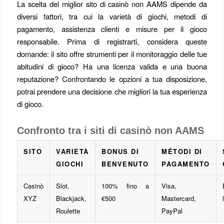
La scelta del miglior sito di casinò non AAMS dipende da
diversi fattori, tra cui la varietà di giochi, metodi di
pagamento, assistenza clienti e misure per il gioco
responsabile. Prima di registrarti, considera queste
domande: il sito offre strumenti per il monitoraggio delle tue
abitudini di gioco? Ha una licenza valida e una buona
reputazione? Confrontando le opzioni a tua disposizione,
potrai prendere una decisione che migliori la tua esperienza
di gioco.
Confronto tra i siti di casinò non AAMS
SITO
VARIETÀ
BONUS DI
MÉTODI DI
GIOCHI
BENVENUTO
PAGAMENTO
Casinò
Slot,
100% fino a
Visa,
XYZ
Blackjack,
€500
Mastercard,
Roulette
PayPal