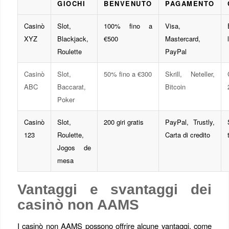
GIOCHI
BENVENUTO
PAGAMENTO
Casinò
Slot,
100% fino a
Visa,
XYZ
Blackjack,
€500
Mastercard,
Roulette
PayPal
Casinò
Slot,
50% fino a €300
Skrill, Neteller,
ABC
Baccarat,
Bitcoin
Poker
Casinò
Slot,
200 giri gratis
PayPal, Trustly,
123
Roulette,
Carta di credito
Jogos de
mesa
Vantaggi e svantaggi dei
casinò non AAMS
I casinò non AAMS possono offrire alcune vantaggi, come