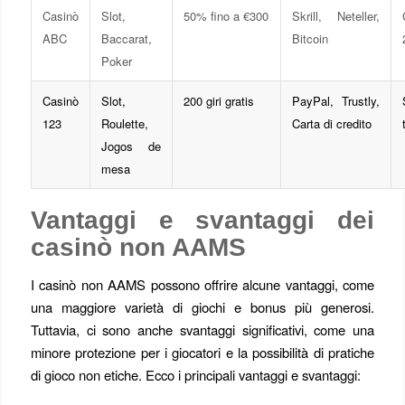
Casinò
Slot,
50% fino a €300
Skrill, Neteller,
ABC
Baccarat,
Bitcoin
Poker
Casinò
Slot,
200 giri gratis
PayPal, Trustly,
123
Roulette,
Carta di credito
Jogos de
mesa
Vantaggi e svantaggi dei
casinò non AAMS
I casinò non AAMS possono offrire alcune vantaggi, come
una maggiore varietà di giochi e bonus più generosi.
Tuttavia, ci sono anche svantaggi significativi, come una
minore protezione per i giocatori e la possibilità di pratiche
di gioco non etiche. Ecco i principali vantaggi e svantaggi: