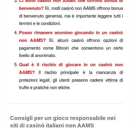
Ci sono casinò non AAMS che offrono bonus di
benvenuto?
Sì, molti casinò non AAMS offrono bonus
di benvenuto generosi, ma è importante leggere tutti i
termini e le condizioni.
Posso rimanere anonimo giocando in un casinò
non AAMS?
Sì, alcuni casinò offrono opzioni di
pagamento come Bitcoin che consentono un certo
livello di anonimato.
Qual è il rischio di giocare in un casinò non
AAMS?
Il rischio principale è la mancanza di
protezioni legali; gli utenti possono cadere vittima di
truffe e pratiche non etiche.
Consigli per un gioco responsabile nei
siti di casinò italiani non AAMS