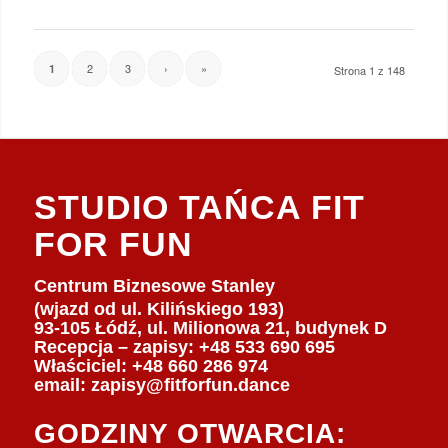
2
3
›
»
1
Strona 1 z 148
STUDIO TAŃCA FIT
FOR FUN
Centrum Biznesowe Stanley
(wjazd od ul. Kilińskiego 193)
93-105 Łódź, ul. Milionowa 21, budynek D
Recepcja – zapisy: +48 533 690 695
Właściciel:
+48 660 286 974
email:
zapisy@fitforfun.dance
GODZINY OTWARCIA: