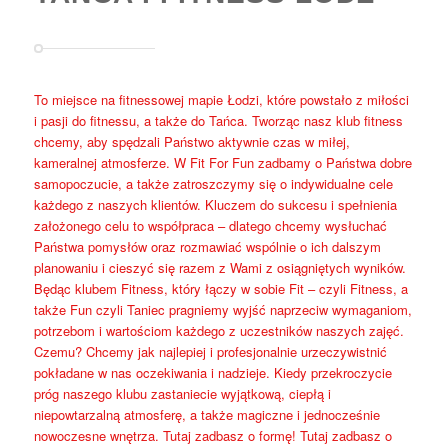
To miejsce na fitnessowej mapie Łodzi, które powstało z miłości
i pasji do fitnessu, a także do Tańca. Tworząc nasz klub fitness
chcemy, aby spędzali Państwo aktywnie czas w miłej,
kameralnej atmosferze. W Fit For Fun zadbamy o Państwa dobre
samopoczucie, a także zatroszczymy się o indywidualne cele
każdego z naszych klientów. Kluczem do sukcesu i spełnienia
założonego celu to współpraca – dlatego chcemy wysłuchać
Państwa pomysłów oraz rozmawiać wspólnie o ich dalszym
planowaniu i cieszyć się razem z Wami z osiągniętych wyników.
Będąc klubem Fitness, który łączy w sobie Fit – czyli Fitness, a
także Fun czyli Taniec pragniemy wyjść naprzeciw wymaganiom,
potrzebom i wartościom każdego z uczestników naszych zajęć.
Czemu? Chcemy jak najlepiej i profesjonalnie urzeczywistnić
pokładane w nas oczekiwania i nadzieje. Kiedy przekroczycie
próg naszego klubu zastaniecie wyjątkową, ciepłą i
niepowtarzalną atmosferę, a także magiczne i jednocześnie
nowoczesne wnętrza. Tutaj zadbasz o formę! Tutaj zadbasz o