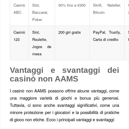
Casinò
Slot,
50% fino a €300
Skrill, Neteller,
ABC
Baccarat,
Bitcoin
Poker
Casinò
Slot,
200 giri gratis
PayPal, Trustly,
123
Roulette,
Carta di credito
Jogos de
mesa
Vantaggi e svantaggi dei
casinò non AAMS
I casinò non AAMS possono offrire alcune vantaggi, come
una maggiore varietà di giochi e bonus più generosi.
Tuttavia, ci sono anche svantaggi significativi, come una
minore protezione per i giocatori e la possibilità di pratiche
di gioco non etiche. Ecco i principali vantaggi e svantaggi: