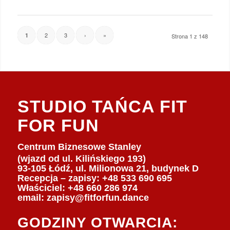
2
3
›
»
1
Strona 1 z 148
STUDIO TAŃCA FIT
FOR FUN
Centrum Biznesowe Stanley
(wjazd od ul. Kilińskiego 193)
93-105 Łódź, ul. Milionowa 21, budynek D
Recepcja – zapisy: +48 533 690 695
Właściciel:
+48 660 286 974
email:
zapisy@fitforfun.dance
GODZINY OTWARCIA: