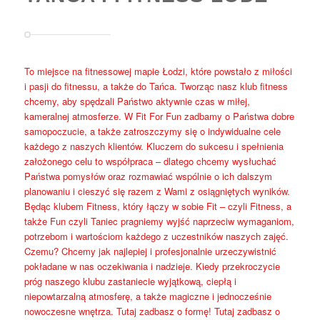
To miejsce na fitnessowej mapie Łodzi, które powstało z miłości
i pasji do fitnessu, a także do Tańca. Tworząc nasz klub fitness
chcemy, aby spędzali Państwo aktywnie czas w miłej,
kameralnej atmosferze. W Fit For Fun zadbamy o Państwa dobre
samopoczucie, a także zatroszczymy się o indywidualne cele
każdego z naszych klientów. Kluczem do sukcesu i spełnienia
założonego celu to współpraca – dlatego chcemy wysłuchać
Państwa pomysłów oraz rozmawiać wspólnie o ich dalszym
planowaniu i cieszyć się razem z Wami z osiągniętych wyników.
Będąc klubem Fitness, który łączy w sobie Fit – czyli Fitness, a
także Fun czyli Taniec pragniemy wyjść naprzeciw wymaganiom,
potrzebom i wartościom każdego z uczestników naszych zajęć.
Czemu? Chcemy jak najlepiej i profesjonalnie urzeczywistnić
pokładane w nas oczekiwania i nadzieje. Kiedy przekroczycie
próg naszego klubu zastaniecie wyjątkową, ciepłą i
niepowtarzalną atmosferę, a także magiczne i jednocześnie
nowoczesne wnętrza. Tutaj zadbasz o formę! Tutaj zadbasz o