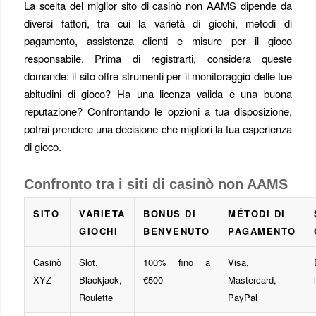
La scelta del miglior sito di casinò non AAMS dipende da
diversi fattori, tra cui la varietà di giochi, metodi di
pagamento, assistenza clienti e misure per il gioco
responsabile. Prima di registrarti, considera queste
domande: il sito offre strumenti per il monitoraggio delle tue
abitudini di gioco? Ha una licenza valida e una buona
reputazione? Confrontando le opzioni a tua disposizione,
potrai prendere una decisione che migliori la tua esperienza
di gioco.
Confronto tra i siti di casinò non AAMS
SITO
VARIETÀ
BONUS DI
MÉTODI DI
GIOCHI
BENVENUTO
PAGAMENTO
Casinò
Slot,
100% fino a
Visa,
XYZ
Blackjack,
€500
Mastercard,
Roulette
PayPal