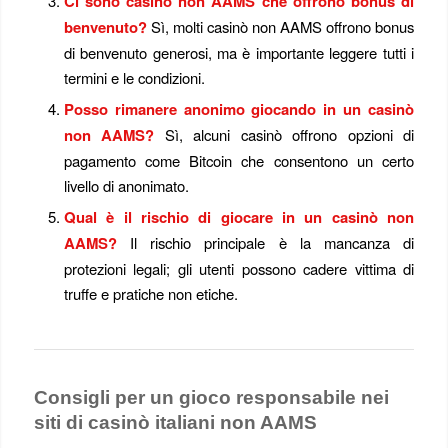
Ci sono casinò non AAMS che offrono bonus di
benvenuto?
Sì, molti casinò non AAMS offrono bonus
di benvenuto generosi, ma è importante leggere tutti i
termini e le condizioni.
Posso rimanere anonimo giocando in un casinò
non AAMS?
Sì, alcuni casinò offrono opzioni di
pagamento come Bitcoin che consentono un certo
livello di anonimato.
Qual è il rischio di giocare in un casinò non
AAMS?
Il rischio principale è la mancanza di
protezioni legali; gli utenti possono cadere vittima di
truffe e pratiche non etiche.
Consigli per un gioco responsabile nei
siti di casinò italiani non AAMS