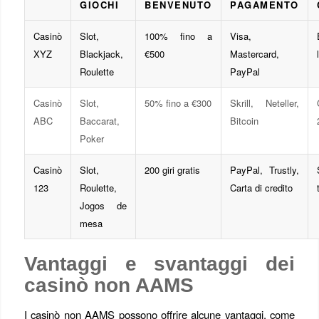
GIOCHI
BENVENUTO
PAGAMENTO
Casinò
Slot,
100% fino a
Visa,
XYZ
Blackjack,
€500
Mastercard,
Roulette
PayPal
Casinò
Slot,
50% fino a €300
Skrill, Neteller,
ABC
Baccarat,
Bitcoin
Poker
Casinò
Slot,
200 giri gratis
PayPal, Trustly,
123
Roulette,
Carta di credito
Jogos de
mesa
Vantaggi e svantaggi dei
casinò non AAMS
I casinò non AAMS possono offrire alcune vantaggi, come