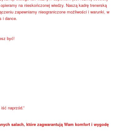
a opieramy na nieskończonej wiedzy. Naszą kadrę trenerską
łączeniu zapewniamy nieograniczone możliwości i warunki, w
s i dance.
esz być!
iść naprzód.”
nych salach, które zagwarantują Wam komfort i wygodę