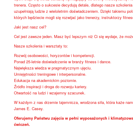
trenera. Często o sukcesie decydują detale, dlatego nasze szkoleni
uzupełniają ludzie z wieloletnim doświadczeniem. Dzięki takiemu po
których będziecie mogli się rozwijać jako trenerzy, instruktorzy fitnes
Jaki jest nasz cel?
Cel jest zawsze jeden. Masz być lepszym niż Ci się wydaje, że moż
Nasze szkolenia i warsztaty to:
Rozwój osobowości, horyzontów i kompetencji.
Ponad 25-letnie doświadczenie w branży fitness i dance.
Największa wiedza w pragmatycznym ujęciu.
Umiejętności treningowe i interpersonalne.
Edukacja na akademickim poziomie.
Źródło inspiracji i droga do rozwoju kariery.
Otwartość na ludzi i wzajemny szacunek.
W każdym z nas drzemie tajemnicza, wrodzona siła, która każe nam 
James E. Casey.
Oferujemy Państwu zajęcia w pełni wyposażonych i klimatyzowa
ćwiczeń.