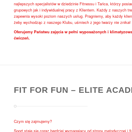
najlepszych specjalistów w dziedzinie Fitnessu i Tańca, którzy pos
grupowych jak i indywidualnej pracy z Klientem. Każdy z naszych tre
zapewnia wysoki poziom naszych usług. Pragniemy, aby każdy klient
żeby wychodząc z naszego Klubu, uśmiech z jego twarzy nie znikał
Oferujemy Państwu zajęcia w pełni wyposażonych i klimatyzowa
ćwiczeń.
FIT FOR FUN – ELITE ACA
Czym się zajmujemy?
Sport staje się coraz bardziej wymagający od strony metodycznej i f