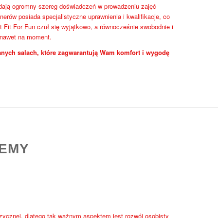
iadają ogromny szereg doświadczeń w prowadzeniu zajęć
nerów posiada specjalistyczne uprawnienia i kwalifikacje, co
 Fit For Fun czuł się wyjątkowo, a równocześnie swobodnie i
 nawet na moment.
nych salach, które zagwarantują Wam komfort i wygodę
DEMY
izycznej, dlatego tak ważnym aspektem jest rozwój osobisty