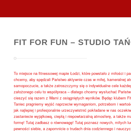
FIT FOR FUN – STUDIO TAŃ
To miejsce na fitnessowej mapie Łodzi, które powstało z miłości i pa
chcemy, aby spędzali Państwo aktywnie czas w miłej, kameralnej a
samopoczucie, a także zatroszczymy się o indywidualne cele każdeg
założonego celu to współpraca – dlatego chcemy wysłuchać Państw
cieszyć się razem z Wami z osiągniętych wyników. Będąc klubem Fitne
Taniec pragniemy wyjść naprzeciw wymaganiom, potrzebom i warto
jak najlepiej i profesjonalnie urzeczywistnić pokładane w nas oczeki
zastaniecie wyjątkową, ciepłą i niepowtarzalną atmosferę, a także 
formę! Tutaj zadbasz o równowagę! Tutaj poznasz nowych, miłych lud
pewności siebie, a zapomnicie o trudach dnia codziennego i nauczyci