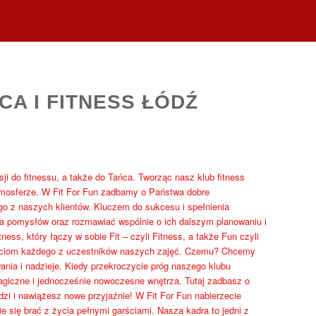
CA I FITNESS ŁÓDŹ
sji do fitnessu, a także do Tańca. Tworząc nasz klub fitness
tmosferze. W Fit For Fun zadbamy o Państwa dobre
o z naszych klientów. Kluczem do sukcesu i spełnienia
a pomysłów oraz rozmawiać wspólnie o ich dalszym planowaniu i
ss, który łączy w sobie Fit – czyli Fitness, a także Fun czyli
ściom każdego z uczestników naszych zajęć. Czemu? Chcemy
wania i nadzieje. Kiedy przekroczycie próg naszego klubu
magiczne i jednocześnie nowoczesne wnętrza. Tutaj zadbasz o
zi i nawiążesz nowe przyjaźnie! W Fit For Fun nabierzecie
e się brać z życia pełnymi garściami. Nasza kadra to jedni z