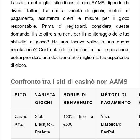
La scelta del miglior sito di casinò non AAMS dipende da
diversi fattori, tra cui la varietà di giochi, metodi di
pagamento, assistenza clienti e misure per il gioco
responsabile. Prima di registrarti, considera queste
domande: il sito offre strumenti per il monitoraggio delle tue
abitudini di gioco? Ha una licenza valida e una buona
reputazione? Confrontando le opzioni a tua disposizione,
potrai prendere una decisione che migliori la tua esperienza
di gioco.
Confronto tra i siti di casinò non AAMS
SITO
VARIETÀ
BONUS DI
MÉTODI DI
GIOCHI
BENVENUTO
PAGAMENTO
Casinò
Slot,
100% fino a
Visa,
XYZ
Blackjack,
€500
Mastercard,
Roulette
PayPal