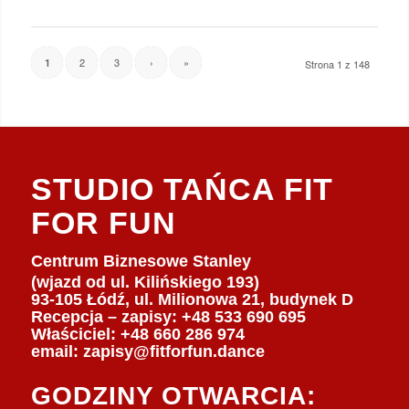
2
3
›
»
1
Strona 1 z 148
STUDIO TAŃCA FIT
FOR FUN
Centrum Biznesowe Stanley
(wjazd od ul. Kilińskiego 193)
93-105 Łódź, ul. Milionowa 21, budynek D
Recepcja – zapisy: +48 533 690 695
Właściciel:
+48 660 286 974
email:
zapisy@fitforfun.dance
GODZINY OTWARCIA: