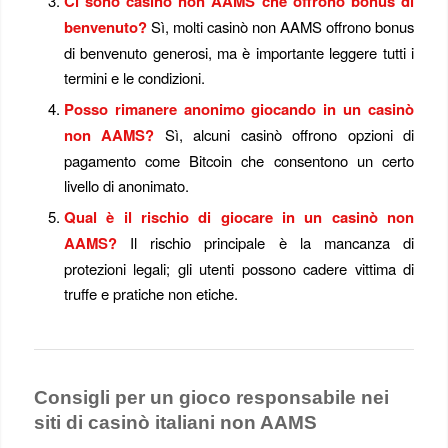
Ci sono casinò non AAMS che offrono bonus di
benvenuto?
Sì, molti casinò non AAMS offrono bonus
di benvenuto generosi, ma è importante leggere tutti i
termini e le condizioni.
Posso rimanere anonimo giocando in un casinò
non AAMS?
Sì, alcuni casinò offrono opzioni di
pagamento come Bitcoin che consentono un certo
livello di anonimato.
Qual è il rischio di giocare in un casinò non
AAMS?
Il rischio principale è la mancanza di
protezioni legali; gli utenti possono cadere vittima di
truffe e pratiche non etiche.
Consigli per un gioco responsabile nei
siti di casinò italiani non AAMS