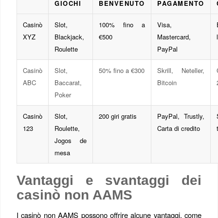
GIOCHI
BENVENUTO
PAGAMENTO
Casinò
Slot,
100% fino a
Visa,
XYZ
Blackjack,
€500
Mastercard,
Roulette
PayPal
Casinò
Slot,
50% fino a €300
Skrill, Neteller,
ABC
Baccarat,
Bitcoin
Poker
Casinò
Slot,
200 giri gratis
PayPal, Trustly,
123
Roulette,
Carta di credito
Jogos de
mesa
Vantaggi e svantaggi dei
casinò non AAMS
I casinò non AAMS possono offrire alcune vantaggi, come