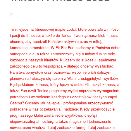
To miejsce na fitnessowej mapie Łodzi, które powstało z miłości
i pasji do fitnessu, a także do Tańca. Tworząc nasz klub fitness
chcemy, aby spędzali Państwo aktywnie czas w miłej,
kameralnej atmosferze. W Fit For Fun zadbamy o Państwa dobre
samopoczucie, a także zatroszczymy się o indywidualne cele
każdego z naszych klientów. Kluczem do sukcesu i spełnienia
założonego celu to współpraca – dlatego chcemy wysłuchać
Państwa pomysłów oraz rozmawiać wspólnie o ich dalszym
planowaniu i cieszyć się razem z Wami z osiągniętych wyników.
Będąc klubem Fitness, który łączy w sobie Fit – czyli Fitness, a
także Fun czyli Taniec pragniemy wyjść naprzeciw wymaganiom,
potrzebom i wartościom każdego z uczestników naszych zajęć.
Czemu? Chcemy jak najlepiej i profesjonalnie urzeczywistnić
pokładane w nas oczekiwania i nadzieje. Kiedy przekroczycie
próg naszego klubu zastaniecie wyjątkową, ciepłą i
niepowtarzalną atmosferę, a także magiczne i jednocześnie
nowoczesne wnętrza. Tutaj zadbasz o formę! Tutaj zadbasz o