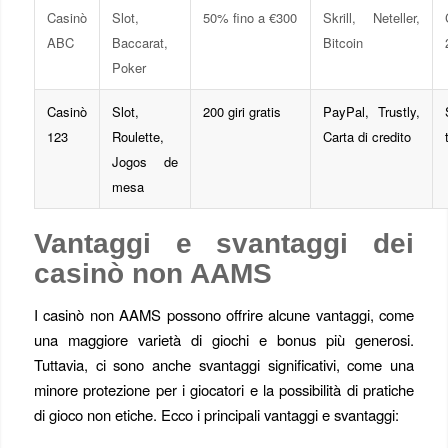
Casinò
Slot,
50% fino a €300
Skrill, Neteller,
ABC
Baccarat,
Bitcoin
Poker
Casinò
Slot,
200 giri gratis
PayPal, Trustly,
123
Roulette,
Carta di credito
Jogos de
mesa
Vantaggi e svantaggi dei
casinò non AAMS
I casinò non AAMS possono offrire alcune vantaggi, come
una maggiore varietà di giochi e bonus più generosi.
Tuttavia, ci sono anche svantaggi significativi, come una
minore protezione per i giocatori e la possibilità di pratiche
di gioco non etiche. Ecco i principali vantaggi e svantaggi: